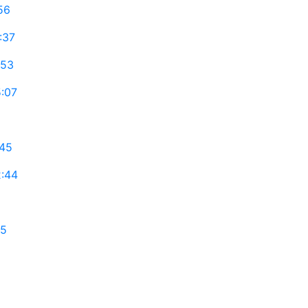
56
:37
:53
:07
:45
2:44
35