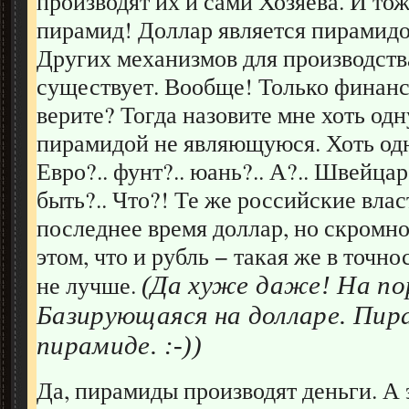
производят их и сами Хозяева. И то
пирамид! Доллар является пирамидо
Других механизмов для производств
существует. Вообще! Только финан
верите? Тогда назовите мне хоть од
пирамидой не являющуюся. Хоть од
Евро?.. фунт?.. юань?.. А?.. Швейца
быть?.. Что?! Те же российские вла
последнее время доллар, но скромн
этом, что и рубль − такая же в точн
не лучше.
(Да хуже даже! На по
Базирующаяся на долларе. Пир
пирамиде. :-))
Да, пирамиды производят деньги. А 