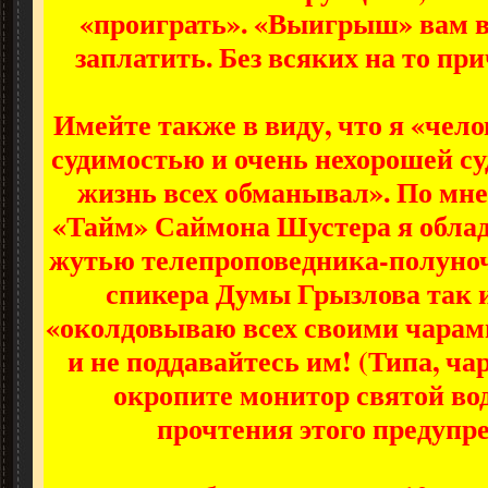
«проиграть». «Выигрыш» вам в
заплатить. Без всяких на то пр
Имейте также в виду, что я «чел
судимостью и очень нехорошей с
жизнь всех обманывал». По мн
«Тайм» Саймона Шустера я обла
жутью телепроповедника-полуноч
спикера Думы Грызлова так 
«околдовываю всех своими чарами
и не поддавайтесь им! (Типа, ча
окропите монитор святой вод
прочтения этого предупре