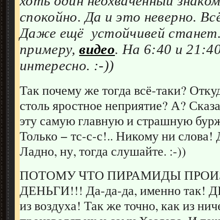
хоть один неохваченный знако
спокойно. Да и это неверно. Вс
Даже ещё устойчивей станет.
примеру,
видео
. На 6:40 и 21:4
интересно. :-))
Так почему же тогда всё-таки? Отку
столь яростное неприятие? А? Сказ
эту самую главную и страшную бур
Только − тс-с-с!.. Никому ни слова!
Ладно, ну, тогда слушайте. :-))
ПОТОМУ ЧТО ПИРАМИДЫ ПРО
ДЕНЬГИ!!! Да-да-да, именно так! Д
из воздуха! Так же точно, как из нич