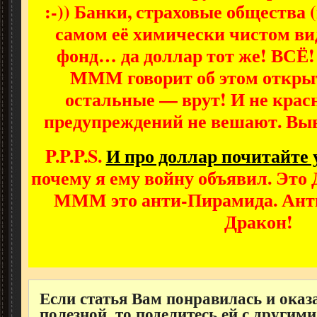
:-)) Банки, страховые общества 
самом её химически чистом ви
фонд… да доллар тот же! ВСЁ! 
МММ говорит об этом открыт
остальные — врут! И не крас
предупреждений не вешают. Выв
P.P.P.S.
И про доллар почитайте 
почему я ему войну объявил. Это 
МММ это анти-Пирамида. Анти
Дракон!
Если статья Вам понравилась и оказ
полезной, то поделитесь ей с другими