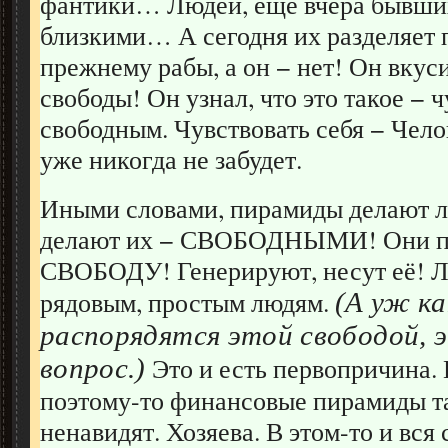
фантики… Людей, ещё вчера бывших
близкими… А сегодня их разделяет 
прежнему рабы, а он − нет! Он вкус
свободы! Он узнал, что это такое − ч
свободным. Чувствовать себя − Чело
уже никогда не забудет.
Иными словами, пирамиды делают л
делают их − СВОБОДНЫМИ! Они п
СВОБОДУ! Генерируют, несут её! 
рядовым, простым людям.
(А уж к
распорядятся этой свободой, 
Это и есть первопричина.
вопрос.)
поэтому-то финансовые пирамиды та
ненавидят. Хозяева. В этом-то и вся 