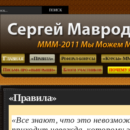
Главная
«Правила»
Реферал-бонусы
«Курсы» М
Письма про «выигрыши»
Блоги участников
ПОЧЕМУ 
«Правила»
«Все знают, что это невозмож
приходит невежда, которому э