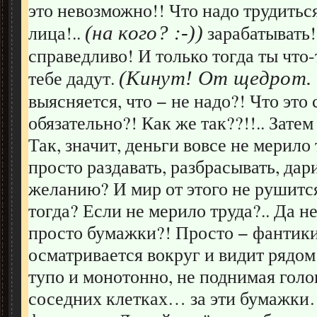
это невозможно!! Что надо трудиться!
лица!..
зарабатывать!.
(на кого? :-))
справедливо! И только тогда ты что
тебе дадут.
(Кинут! От щедрот. :
выясняется, что − не надо?! Что это
обязательно?! Как же так??!!.. Затем
Так, значит, деньги вовсе не мерило 
просто раздавать, разбрасывать, дар
желанию? И мир от этого не рушится
тогда? Если не мерило труда?.. Да 
просто бумажки?! Просто − фантики
осматривается вокруг и видит рядом
тупо и монотонно, не поднимая гол
соседних клетках… за эти бумажки