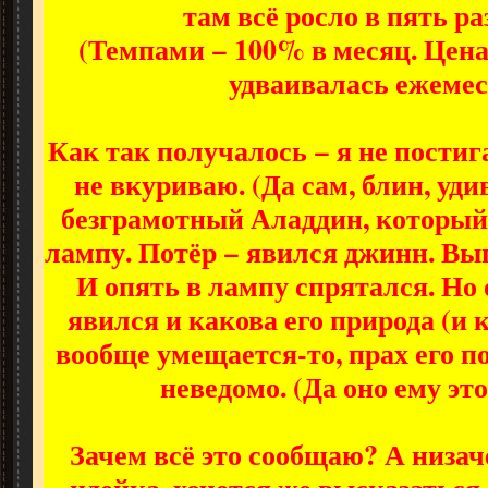
там всё росло в пять ра
(Темпами − 100% в месяц. Цен
удваивалась ежемес
Как так получалось − я не постиг
не вкуриваю. (Да сам, блин, уди
безграмотный Аладдин, которы
лампу. Потёр − явился джинн. Вы
И опять в лампу спрятался. Но 
явился и какова его природа (и 
вообще умещается-то, прах его п
неведомо. (Да оно ему это 
Зачем всё это сообщаю? А низа
идейка, хочется же высказаться.