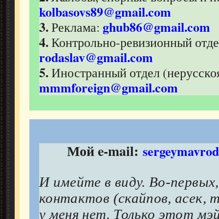
kolbasovs89@gmail.com
3.
ghub86@gmail.com
Реклама:
4.
Контрольно-ревизионный отде
rodaslav@gmail.com
5.
Иностранный отдел (нерусско
mmmforeign@gmail.com
Мой e-mail:
sergeymavro
И имейте в виду. Во-первых,
контактов (скайпов, асек, т
у меня нет. Только этот мэй