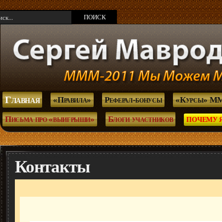
Главная
«Правила»
Реферал-бонусы
«Курсы» М
Письма про «выигрыши»
Блоги участников
ПОЧЕМУ 
Контакты