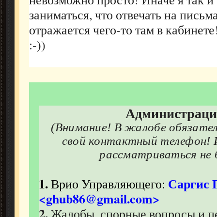
заниматься, что отвечать на письм
отражается чего-то там в кабинете!
:-))
Админ
ис
траци
(Внимание! В жалобе обязате
свой контактный телефон!
рассматриваться не 
1.
Саргис 
Врио Управляющего:
<ghub86@gmail.com>
2.
Жалобы, спорные вопросы и п