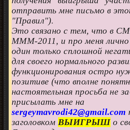
получения "выигрыша" учас
отправить мне письмо в этот
"Правил").
Это связано с тем, что в СМ
МММ-2011, и про меня лично
один только сплошной негат
для своего нормального разв
функционирования остро нуж
позитиве (что вполне понятно
настоятельная просьба не з
присылать мне на
sergeymavrodi42@gmail.com
заголовком
ВЫИГРЫШ
о св