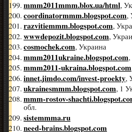
mmm2011mmm.blox.ua/html
, У
coordinatormmm.blogspot.com
,
razvitiemmm.blogspot.com
, Укр
wwwdepozit.blogspot.com
, Укра
cosmochek.com
, Украина
mmm2011ukraine.blogspot.com
,
mmm2011-ukraina.blogspot.com
innet.jimdo.com/invest-proekty
,
ukrainesmmm.blogspot.com
, 1 
mmm-rostov-shachti.blogspot.c
обл.
sistemmma.ru
need-brains.blogspot.com