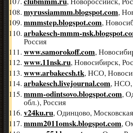
clubmmm.ru
, Новороссийск, Ро
myrussiammm.blogspot.com
, Но
mmmstep.blogspot.com
, Новоси
arbakesch-mmm-nsk.blogspot.c
Россия
www.samorokoff.com
, Новосиби
www.11nsk.ru
, Новосибирск, Ро
www.arbakecsh.tk
, НСО, Новос
arbakesch.livejournal.com
, НСО,
mmm-odintsovo.blogspot.com
, 
обл.), Россия
v24ku.ru
, Одинцово, Московская
mmm2011omsk.blogspot.com
, О