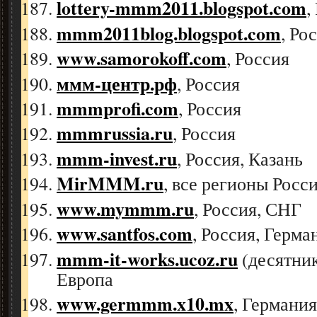
lottery-mmm2011.blogspot.com
,
mmm2011blog.blogspot.com
, Ро
www.samorokoff.com
, Россия
ммм-центр.рф
, Россия
mmmprofi.com
, Россия
mmmrussia.ru
, Россия
mmm-invest.ru
, Россия, Казань
MirMMM.ru
, все регионы Росс
www.mymmm.ru
, Россия, СНГ
www.santfos.com
, Россия, Герма
mmm-it-works.ucoz.ru
(десятник
Европа
www.germmm.x10.mx
, Германия