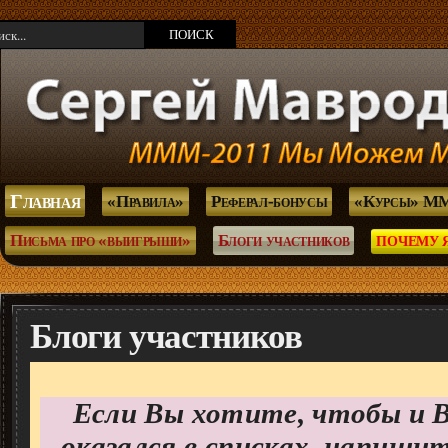
Главная
«Правила»
Реферал-бонусы
«Курсы» М
Письма про «выигрыши»
Блоги участников
ПОЧЕМУ 
Блоги участников
Если Вы хотите, чтобы и 
оказался в списках, напиши