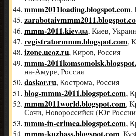
mmm2011loading.blogspot.com
,
zarabotaivmmm2011.blogspot.c
mmm-2011.kiev.ua
, Киев, Украи
registratormmm.blogspot.com
, 
izone.ucoz.ru
, Киров, Россия
mmm-2011komsomolsk.blogspot
на-Амуре, Россия
daskor.ru
, Кострома, Россия
blog-mmm-2011.blogspot.com
, 
mmm2011world.blogspot.com
, К
Сочи, Новороссийск (Юг России)
mmm-in-crimea.blogspot.com
, 
mmm-kuzbass.blogspot.com
, Ку