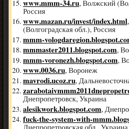
www.mmm-34.ru
, Волжский (Во
Россия
www.mazan.ru/invest/index.html
(Волгоградская обл.), Россия
mmm-vologdaregion.blogspot.c
mmmaster2011.blogspot.com
, В
mmm-voronezh.blogspot.com
, В
www.0036.ru
, Воронеж
mavrodi.ucoz.ru
, Дальневосточн
zarabotaivmmm2011dnepropetro
Днепропетровск, Украина
alesikwork.blogspot.com
, Днепр
fuck-the-system-with-mmm.blog
Днепропетровская обл., Украина