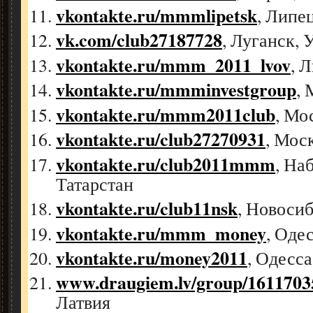
vkontakte.ru/mmmlipetsk
, Липе
vk.com/club27187728
, Луганск, 
vkontakte.ru/mmm_2011_lvov
, 
vkontakte.ru/mmminvestgroup
, 
vkontakte.ru/mmm2011club
, Мо
vkontakte.ru/club27270931
, Мос
vkontakte.ru/club2011mmm
, На
Татарстан
vkontakte.ru/club11nsk
, Новосиб
vkontakte.ru/mmm_money
, Оде
vkontakte.ru/money2011
, Одесса
www.draugiem.lv/group/1611703
Латвия