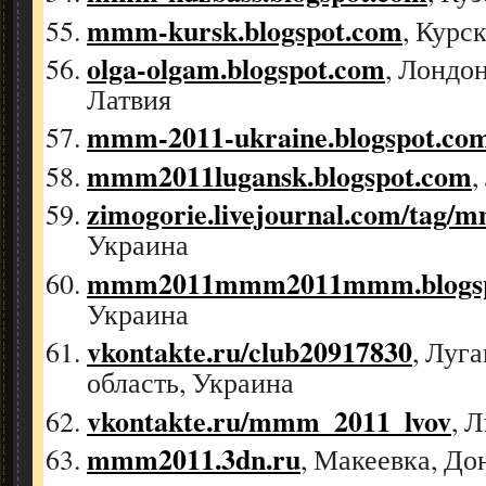
mmm-kursk.blogspot.com
, Курс
olga-olgam.blogspot.com
, Лондо
Латвия
mmm-2011-ukraine.blogspot.co
mmm2011lugansk.blogspot.com
,
zimogorie.livejournal.com/tag/
Украина
mmm2011mmm2011mmm.blogsp
Украина
vkontakte.ru/club20917830
, Луг
область, Украина
vkontakte.ru/mmm_2011_lvov
, 
mmm2011.3dn.ru
, Макеевка, До