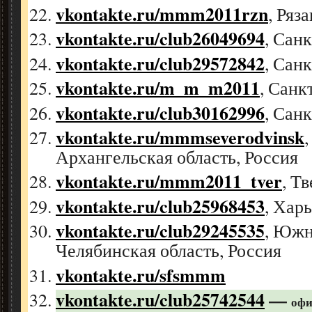
vkontakte.ru/mmm2011rzn
, Ряз
vkontakte.ru/club26049694
, Сан
vkontakte.ru/club29572842
, Сан
vkontakte.ru/m_m_m2011
, Санк
vkontakte.ru/club30162996
, Сан
vkontakte.ru/mmmseverodvinsk
Архангельская область, Россия
vkontakte.ru/mmm2011_tver
, Т
vkontakte.ru/club25968453
, Хар
vkontakte.ru/club29245535
, Южн
Челябинская область, Россия
vkontakte.ru/sfsmmm
vkontakte.ru/club25742544
—
офи