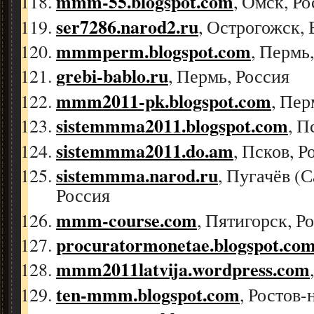
mmm-55.blogspot.com
, Омск, Ро
ser7286.narod2.ru
, Острогожск,
mmmperm.blogspot.com
, Пермь
grebi-bablo.ru
, Пермь, Россия
mmm2011-pk.blogspot.com
, Пер
sistemmma2011.blogspot.com
, П
sistemmma2011.do.am
, Псков, Р
sistemmma.narod.ru
, Пугачёв (С
Россия
mmm-course.com
, Пятигорск, Р
procuratormonetae.blogspot.co
mmm2011latvija.wordpress.com
ten-mmm.blogspot.com
, Ростов-