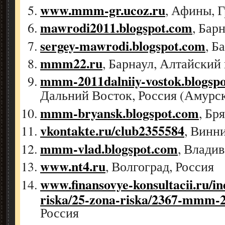
www.mmm-gr.ucoz.ru
, Афины, 
mawrodi2011.blogspot.com
, Бар
sergey-mawrodi.blogspot.com
, Б
mmm22.ru
, Барнаул, Алтайский 
mmm-2011dalniiy-vostok.blogsp
Дальний Восток, Россия (Амурск
mmm-bryansk.blogspot.com
, Бр
vkontakte.ru/club2355584
, Винн
mmm-vlad.blogspot.com
, Владив
www.nt4.ru
, Волгоград, Россия
www.finansovye-konsultacii.ru/i
riska/25-zona-riska/2367-mmm-
Россия