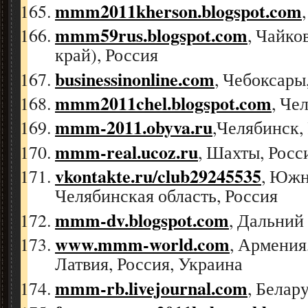
mmm2011kherson.blogspot.com
mmm59rus.blogspot.com
, Чайко
край), Россия
businessinonline.com
, Чебоксары
mmm2011chel.blogspot.com
, Че
mmm-2011.obyva.ru
,Челябинск,
mmm-real.ucoz.ru
, Шахты, Росс
vkontakte.ru/club29245535
, Южн
Челябинская область, Россия
mmm-dv.blogspot.com
, Дальний
www.mmm-world.com
, Армения
Латвия, Россия, Украина
mmm-rb.livejournal.com
, Белар