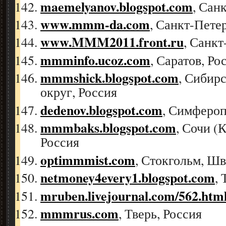
maemelyanov.blogspot.com
, Сан
www.mmm-da.com
, Санкт-Пете
www.MMM2011.front.ru
, Санкт
mmminfo.ucoz.com
, Саратов, Ро
mmmshick.blogspot.com
, Сибир
округ, Россия
dedenov.blogspot.com
, Симфероп
mmmbaks.blogspot.com
, Сочи (
Россия
optimmmist.com
, Стокгольм, Ш
netmoney4every1.blogspot.com
,
mruben.livejournal.com/562.htm
mmmrus.com
, Тверь, Россия