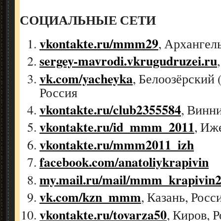
СОЦИАЛЬНЫЕ СЕТИ
vkontakte.ru/mmm29
, Архангел
sergey-mavrodi.vkrugudruzei.ru
vk.com/yacheyka
, Белоозёрский 
Россия
vkontakte.ru/club2355584
, Винн
vkontakte.ru/id_mmm_
2011
, Иж
vkontakte.ru/mmm2011_
izh
facebook.com/
anatoliykrapivin
my.mail.ru/mail/mmm_
krapivin
vk.com/kzn_mmm
, Казань, Росс
vkontakte.ru/tovarza50
, Киров, 