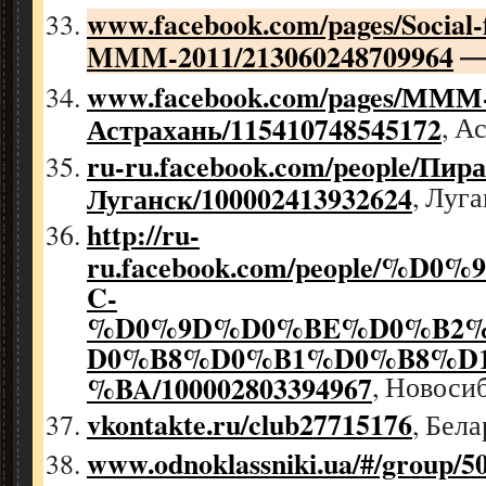
www.facebook.com/pages/Social-f
MMM-2011/213060248709964
www.facebook.com/pages/МММ-
Астрахань/115410748545172
, А
ru-ru.facebook.com/people/Пир
Луганск/100002413932624
, Луг
http://ru-
ru.facebook.com/people/%
C-
%D0%9D%D0%BE%D0%B2
D0%B8%D0%B1%D0%B8%D
%BA/100002803394967
, Новоси
vkontakte.ru/club27715176
, Бел
www.odnoklassniki.ua/#/group/5