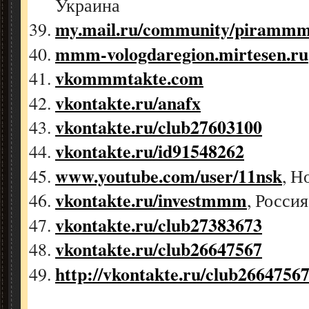
Украина
my.mail.ru/community/pirammm
mmm-vologdaregion.mirtesen.ru
vkommmtakte.com
vkontakte.ru/anafx
vkontakte.ru/club27603100
vkontakte.ru/id91548262
www.youtube.com/user/11nsk
, Н
vkontakte.ru/investmmm
, Россия
vkontakte.ru/
club27383673
vkontakte.ru/
club26647567
http://vkontakte.ru/club2664756