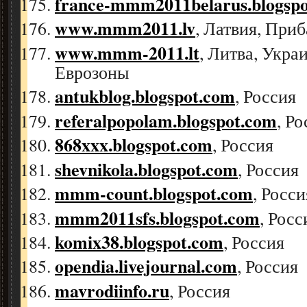
france-mmm2011belarus.blogsp
www.mmm2011.lv
, Латвия, При
www.mmm-2011.lt
, Литва, Укра
Еврозоны
antukblog.blogspot.com
, Россия
referalpopolam.blogspot.com
, Р
868xxx.blogspot.com
, Россия
shevnikola.blogspot.com
, Россия
mmm-count.blogspot.com
, Росс
mmm2011sfs.blogspot.com
, Рос
komix38.blogspot.com
, Россия
opendia.livejournal.com
, Россия
mavrodiinfo.ru
, Россия