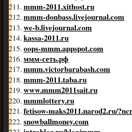
mmm-2011.xithost.ru
mmm-donbass.livejournal.com
we-b.livejournal.com
kassa-2011.ru
oops-mmm.appspot.com
ммм-сеть.рф
mmm.victorbarabash.com
mmm-2011.taba.ru
www.mmm2011sait.ru
mmmlottery.ru
fetisow-maks2011.narod2.ru/?nc
snowballmoney.com
intrablog.ru/blog/mmm