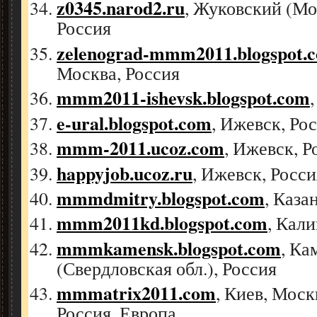
z0345.narod2.ru
, Жуковский (Мо
Россия
zelenograd-mmm2011.blogspot.
Москва, Россия
mmm2011-ishevsk.blogspot.com
e-ural.blogspot.com
, Ижевск, Ро
mmm-2011.ucoz.com
, Ижевск, Р
happyjob.ucoz.ru
, Ижевск, Росси
mmmdmitry.blogspot.com
, Каза
mmm2011kd.blogspot.com
, Кал
mmmkamensk.blogspot.com
, Ка
(Свердловская обл.), Россия
mmmatrix2011.com
, Киев, Моск
Россия, Европа