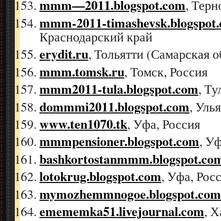
mmm—2011.blogspot.com
, Терн
mmm-2011-timashevsk.blogspot
Краснодарский край
erydit.ru
, Тольятти (Самарская о
mmm.tomsk.ru
, Томск, Россия
mmm2011-tula.blogspot.com
, Ту
dommmi2011.blogspot.com
, Уль
www.ten1070.tk
, Уфа, Россия
mmmpensioner.blogspot.com
, У
bashkortostanmmm.blogspot.co
lotokrug.blogspot.com
, Уфа, Рос
mymozhemmnogoe.blogspot.com
emememka51.livejournal.com
, 