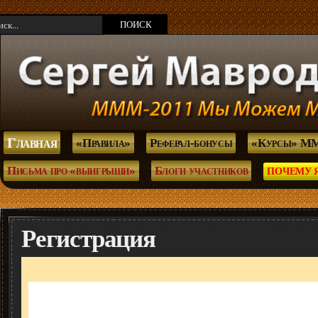
Главная
«Правила»
Реферал-бонусы
«Курсы» М
Письма про «выигрыши»
Блоги участников
ПОЧЕМУ 
Регистрация