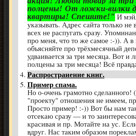
акция! Любой товар за три 
полцены! От ложки-вилки 
квартиры! Спешите!"
И мэй
указывать. Адрес сайта только не 
всех не распугать сразу. Упомин
про меня, что то же самое :-)). А 
объясняйте про трёхмесячный деп
удваивается за три месяца. Вот и 
полцены за три месяца! Всё правда.
Распространение книг.
Пример спама.
Но о-очень грамотно сделанного! 
"проекту" отношения не имеем, п
Просто пример! :-)) Вот бы нам та
отсекаю сразу — и то заинтересов
красивая и пр. Мотайте на ус. Есл
вдруг. Нас таким образом пореклам