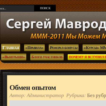
Главная
«Правила»
Реферал-бонусы
«Курсы» М
«Выигрыши»
Блоги участников
ПОЧЕМУ Я ВСТУПИЛ 
Обмен опытом
Автор: Администратор
Рубрика:
Без руб