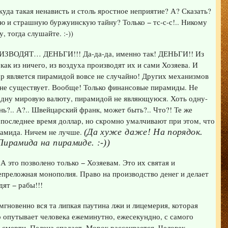
куда такая ненависть и столь яростное неприятие? А? Сказать?
ю и страшную буржуинскую тайну? Только − тс-с-с!.. Никому
, тогда слушайте. :-))
ДЯТ… ДЕНЬГИ!!! Да-да-да, именно так! ДЕНЬГИ!! Из
 как из ничего, из воздуха производят их и сами Хозяева. И
р является пирамидой вовсе не случайно! Других механизмов
 не существует. Вообще! Только финансовые пирамиды. Не
 одну мировую валюту, пирамидой не являющуюся. Хоть одну-
нь?.. А?.. Швейцарский франк, может быть?.. Что?! Те же
 последнее время доллар, но скромно умалчивают при этом, что
ирамида. Ничем не лучше.
(Да хуже даже! На порядок.
ирамида на пирамиде. :-))
А это позволено только − Хозяевам. Это их святая и
епреложная монополия. Право на производство денег и делает
дят − рабы!!!
 мгновенно вся та липкая паутина лжи и лицемерия, которая
о опутывает человека ежеминутно, ежесекундно, с самого
 смерти. Пелена спадает. Морок рассеивается. Человек