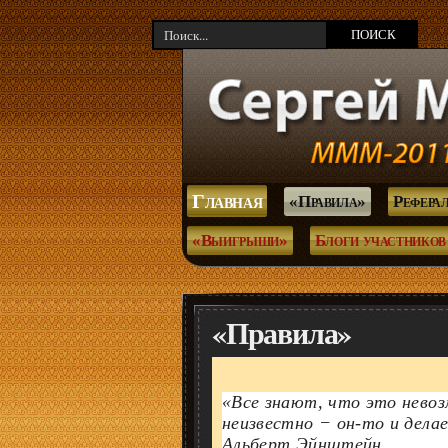
Главная
«Правила»
Рефера
«Выигрыши»
Блоги участников
«Правила»
«Все знают, что это нево
неизвестно − он-то и дел
Альберт Эйнштейн