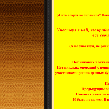
(А что вокруг не пирамида? Пока
Участвуя в ней, вы кра
все сво
(А не участвуя, не рис
Нет никаких вложени
Нет никаких операций с цен
участниками рынка ценных бум
Пи
Предыдущим в
Никаких иных источ
И быть не может. В п