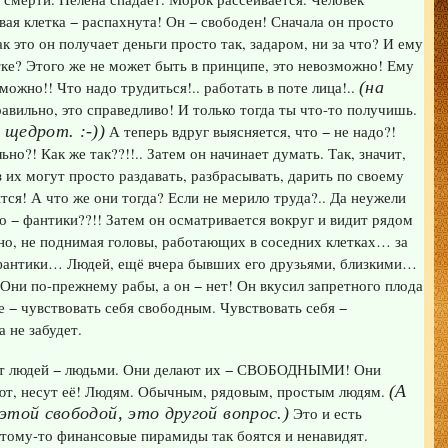
ая клетка − распахнута! Он − свободен! Сначала он просто
ак это он получает деньги просто так, задаром, ни за что? И ему
тке? Этого же не может быть в принципе, это невозможно! Ему
можно!! Что надо трудиться!.. работать в поте лица!..
(на
равильно, это справедливо! И только тогда ты что-то получишь.
щедрот. :-))
А теперь вдруг выясняется, что − не надо?!
ьно?! Как же так??!!.. Затем он начинает думать. Так, значит,
з их могут просто раздавать, разбрасывать, дарить по своему
ся! А что же они тогда? Если не мерило труда?.. Да неужели
 − фантики??!! Затем он осматривается вокруг и видит рядом
нно, не поднимая головы, работающих в соседних клетках… за
фантики… Людей, ещё вчера бывших его друзьями, близкими…
 Они по-прежнему рабы, а он − нет! Он вкусил запретного плода
ое − чувствовать себя свободным. Чувствовать себя −
 не забудет.
т людей − людьми. Они делают их − СВОБОДНЫМИ! Они
т, несут её! Людям. Обычным, рядовым, простым людям.
(А
этой свободой, это другой вопрос.)
Это и есть
тому-то финансовые пирамиды так боятся и ненавидят.