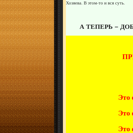
Хозяева. В этом-то и вся суть.
А ТЕПЕРЬ − ДО
ПР
Это 
Это 
Это 