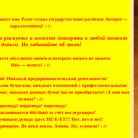
жите мне. Разве только государство наше расейское. Которое —
параллелепипед! :-))
йне рискуете и можете потерять в любой момент
и деньги. Не забывайте об этом!
куете абсолютно ничем и потерять ничего не можете.
Ибо — нечего! :-))
й! Никакой предпринимательской деятельности!
ными бумагами, никаких отношений с профессиональными
аг, никаких ценных бумаг вы не приобретаете! (А они вам
нужны? :-))
рамида! пирамида! пирамида!
ыплачивается
за счёт последующих!
только
ников дохода здесь НЕ-Е-ЕТ!!! Нет, нет и нет!
ринципе. Во веки веков. Аминь. Ну, усвоили? :-))