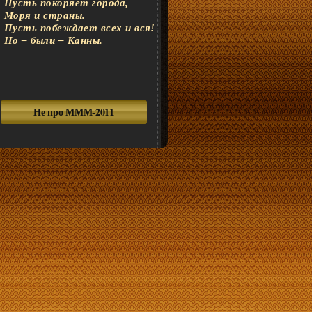
Пусть покоряет города,
Моря и страны.
Пусть побеждает всех и вся!
Но – были – Канны.
Не про МММ-2011