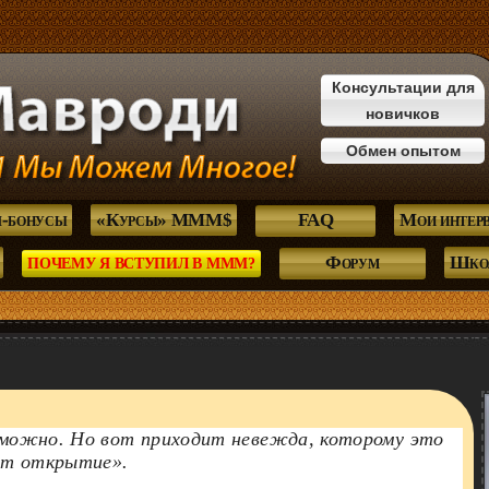
Консультации для
новичков
Обмен опытом
л-бонусы
«Курсы» МММ$
FAQ
Мои интер
Форум
Школ
ПОЧЕМУ Я ВСТУПИЛ В МММ?
зможно. Но вот приходит невежда, которому это
ает открытие».