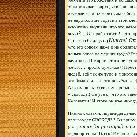
обнаруживает вдруг, что финансов
изумляется и не верит сам себе: к
не надо больше сидеть в этой кле
всю жизнь внушали, что это невоз
кого? :-))
зарабатывать!.. Это п
Что-то тебе дадут.
(Кинут! От 
Что это совсем даже и не обязател
деньги вовсе не мерило труда? Ра
желанию? И мир от этого не рушит
же это… просто бумажки?! Просто
людей, всё так же тупо и моното
эти бумажки… за эти никчёмные 
А сегодня их разделяет пропасть.
− свободы! Он узнал, что это так
Человеком! И этого он уже никогда
Иными словами, пирамиды делаю
производят СВОБОДУ! Генерирую
уж как люди распорядятся 
первопричина. Всего! Именно поэ