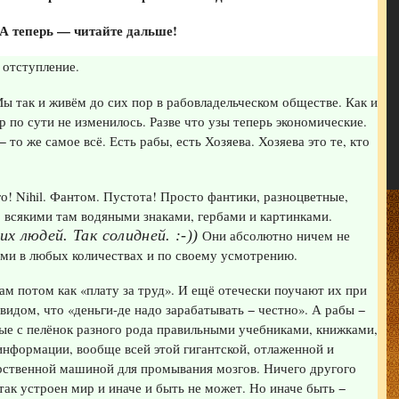
А теперь — читайте дальше!
 отступление.
ы так и живём до сих пор в рабовладельческом обществе. Как и
ор по сути не изменилось. Разве что узы теперь экономические.
− то же самое всё. Есть рабы, есть Хозяева. Хозяева это те, кто
го! Nihil. Фантом. Пустота! Просто фантики, разноцветные,
 всякими там водяными знаками, гербами и картинками.
 людей. Так солидней. :-))
Они абсолютно ничем не
ми в любых количествах и по своему усмотрению.
ам потом как «плату за труд». И ещё отечески поучают их при
видом, что «деньги-де надо зарабатывать − честно». А рабы −
е с пелёнок разного рода правильными учебниками, книжками,
нформации, вообще всей этой гигантской, отлаженной и
рственной машиной для промывания мозгов. Ничего другого
 так устроен мир и иначе и быть не может. Но иначе быть −