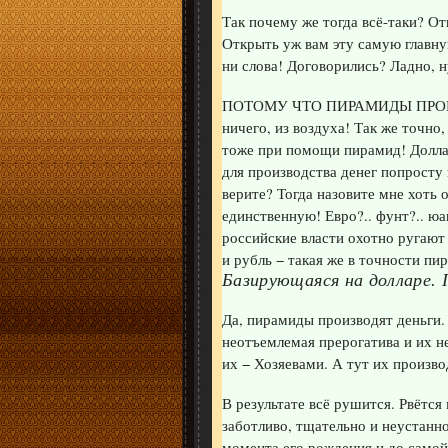
Так почему же тогда всё-таки? От
Открыть уж вам эту самую главну
ни слова! Договорились? Ладно, ну
ПОТОМУ ЧТО ПИРАМИДЫ ПРОИЗВО
ничего, из воздуха! Так же точно,
тоже при помощи пирамид! Долла
для производства денег попросту
верите? Тогда назовите мне хоть
единственную! Евро?.. фунт?.. юа
российские власти охотно ругают
и рубль − такая же в точности п
Базирующаяся на долларе. П
Да, пирамиды производят деньги. 
неотъемлемая прерогатива и их н
их − Хозяевами. А тут их произво
В результате всё рушится. Рвётся
заботливо, тщательно и неустанн
момента его рождения и до самой