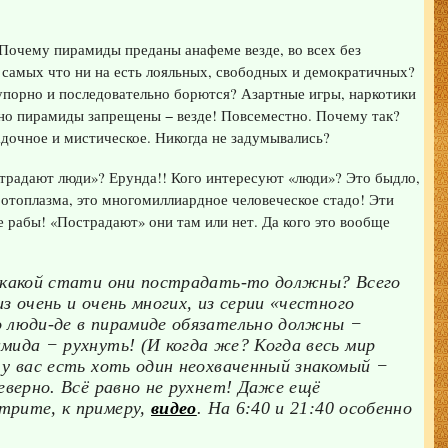
Почему пирамиды преданы анафеме везде, во всех без
 самых что ни на есть лояльных, свободных и демократичных?
упорно и последовательно борются? Азартные игры, наркотики
но пирамиды запрещены − везде! Повсеместно. Почему так?
адочное и мистическое. Никогда не задумывались?
традают люди»? Ерунда!! Кого интересуют «люди»? Это быдло,
отоплазма, это многомиллиардное человеческое стадо! Эти
е рабы! «Пострадают» они там или нет. Да кого это вообще
с какой стати они пострадать-то должны? Всего
з очень и очень многих, из серии «честного
о люди-де в пирамиде обязательно должны −
мида − рухнуть! (И когда же? Когда весь мир
 у вас есть хоть один неохваченный знакомый −
неверно. Всё равно не рухнет! Даже ещё
трите, к примеру,
видео
. На 6:40 и 21:40 особенно