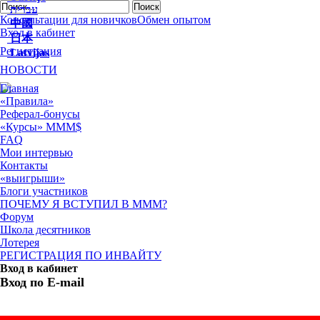
עברית
Консультации для новичков
Обмен опытом
中國
Вход в кабинет
日本
Регистрация
Latvijas
НОВОСТИ
Главная
«Правила»
Реферал-бонусы
«Курсы» МММ$
FAQ
Мои интервью
Контакты
«выигрыши»
Блоги участников
ПОЧЕМУ Я ВСТУПИЛ В МММ?
Форум
Школа десятников
Лотерея
РЕГИСТРАЦИЯ ПО ИНВАЙТУ
Вход в кабинет
Вход по E-mail