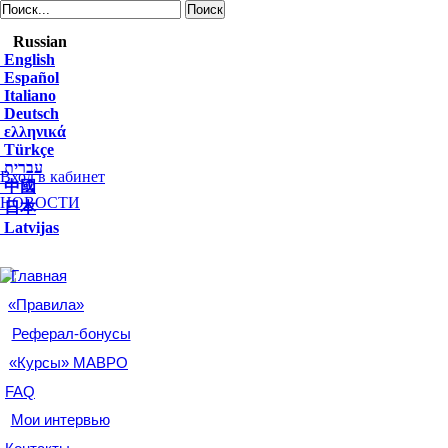
Остановить снег
Russian
English
Консультации для
Español
Italiano
новичков
Deutsch
ελληνικά
Türkçe
עברית
Вход в кабинет
中國
НОВОСТИ
日本
Latvijas
Главная
«Правила»
Реферал-бонусы
«Курсы» МАВРО
FAQ
Мои интервью