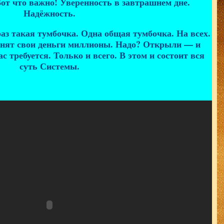
Вот что важно! Уверенность в завтрашнем дне.
Надёжность.
аз такая тумбочка. Одна общая тумбочка. На всех.
анят свои деньги миллионы. Надо? Открыли — и
с требуется. Только и всего. В этом и состоит вся
суть Системы.