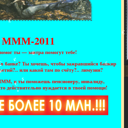
$
МММ-2011
£
помог ты — завтра помогут тебе!
€
 в банке? Ты хочешь, чтобы зажравшийся банкир
ретий?.. или какой там по счёту?.. лимузин?
МММ, и ты поможешь пенсионеру, инвалиду,
£
то действительно нуждается в твоей помощи!
¢
£
£
¢
€
$
•
£