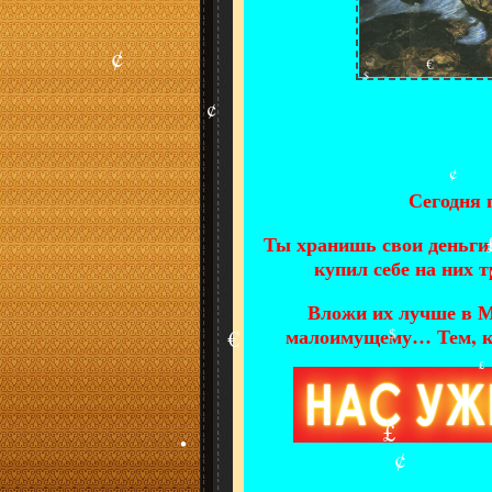
$
$
•
¢
€
$
Сегодня 
¢
Ты хранишь свои деньги
¢
купил себе на них т
Вложи их лучше в 
малоимущему… Тем, к
€
$