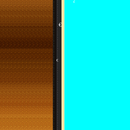
¢
•
¢
£
¢
€
$
€