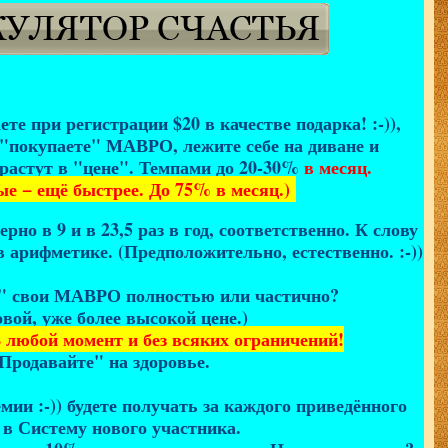
те при регистрации $20 в качестве подарка! :-)),
 "покупаете" МАВРО, лежите себе на диване и
 растут в "цене". Темпами до 20-30%
в месяц.
е − ещё быстрее. До 75% в месяц.)
рно в 9 и в 23,5 раз в год, соответственно. К слову
 в арифметике. (Предположительно, естественно. :-))
ь" свои МАВРО полностью или частично?
овой, уже более высокой цене.)
 любой момент и без всяких ограничений!
Продавайте" на здоровье.
мии :-)) будете получать за каждого приведённого
 в Систему нового участника.