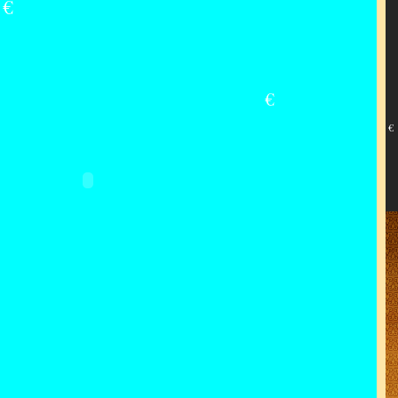
€
€
€