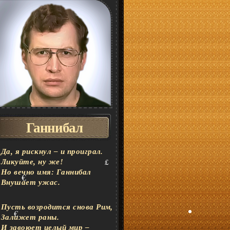
€
$
£
£
¢
€
Ганнибал
Да, я рискнул – и проиграл.
Ликуйте, ну же!
Но вечно имя: Ганнибал
Внушает ужас.
Пусть возродится снова Рим,
£
Залижет раны.
И завоюет целый мир –