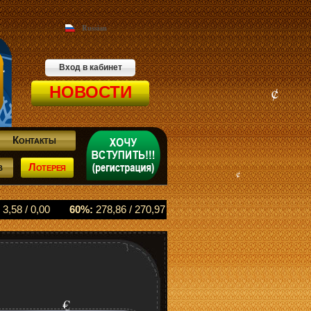
Russian
Вход в кабинет
НОВОСТИ
¢
£
Контакты
в
Лотерея
¢
¢