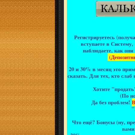
Регистрируетесь (получае
вступаете в Систему,
наблюдаете, как они
(Депозитны
20 и 30% в месяц это приме
сказать. Для тех, кто слаб
Хотите "продат
(По н
Да без проблем!
В
"
Что ещё? Бонусы (ну, пре
вами