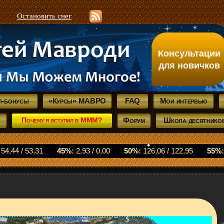
Остановить снег
Консультации
для новичков
л-бонусы
«Курсы» МАВРО
FAQ
Мои интервью
•
Почему я вступил в МММ?
Форум
Школа десятнико
$
•