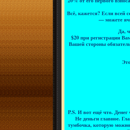
20% от его первого взнос
Всё, кажется? Если всей 
— можете яче
Да, ч
$20 при регистрации Вам
Вашей стороны обязатель
Это
P.S. И вот ещё что. Денег
Не деньги главное. Гла
тумбочка, которую можно