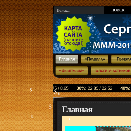
Главная
«Правила»
Рефера
$
«Выигрыши»
Блоги участников
•
Главная
$
$
£