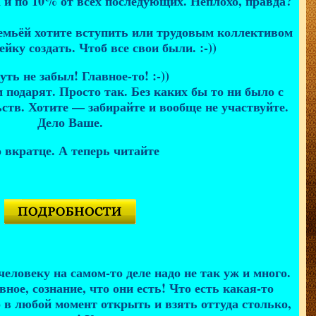
а и по 10% от всех последующих. Неплохо, правда?
семьёй хотите вступить или трудовым коллективом
йку создать. Чтоб все свои были. :-))
уть не забыл! Главное-то! :-))
 подарят. Просто так. Без каких бы то ни было с
ств. Хотите — забирайте и вообще не участвуйте.
Дело Ваше.
 вкратце. А теперь читайте
 человеку на самом-то деле надо не так уж и много.
вное, сознание, что они есть! Что есть какая-то
 в любой момент открыть и взять оттуда столько,