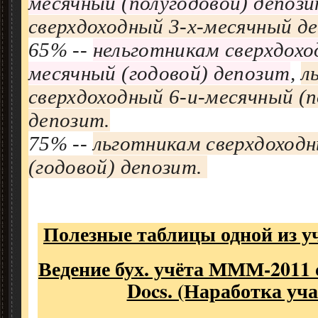
месячный (полугодовой) депоз
сверхдоходный 3-х-месячный д
65% --
нельготникам сверхдохо
месячный (годовой) депозит
,
л
сверхдоходный 6-и-месячный (п
депозит.
75% --
льготникам сверхдоход
(годовой) депозит.
Полезные таблицы одной из уч
Ведение бух. учёта МММ-2011
Docs. (Наработка уча