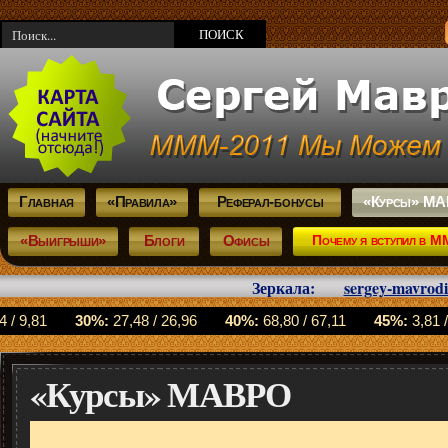
Главная
«Правила»
Реферал-бонусы
«Курсы» М
«Выигрыши»
Блоги
Офисы
Почему я вступил в 
Зеркала:
sergey-mavrod
«Курсы» МАВРО