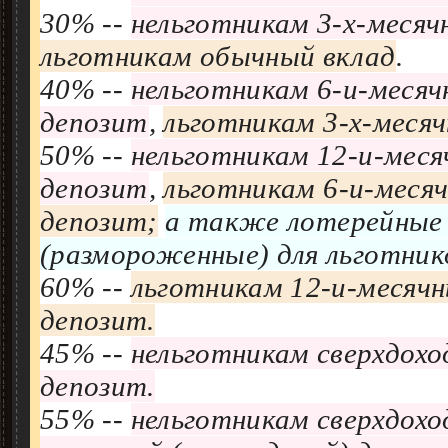
30% --
нельготникам 3-х-месяч
льготникам обычный вклад
.
40% --
нельготникам 6-и-месяч
депозит
,
льготникам 3-х-месяч
50% --
нельготникам 12-и-меся
депозит
,
льготникам 6-и-месяч
депозит;
а также лотерейны
(размороженные) для льготнико
60% --
льготникам 12-и-месячн
депозит.
45% --
нельготникам сверхдохо
депозит.
55% --
нельготникам сверхдохо