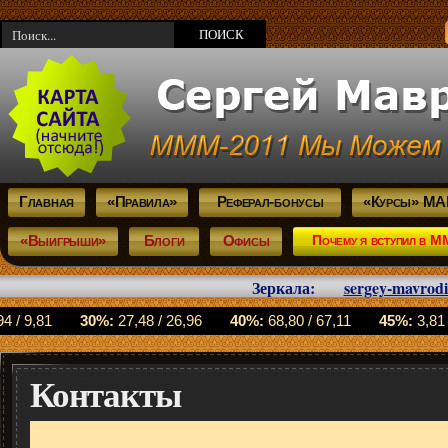
Главная
«Правила»
Реферал-бонусы
«Курсы» М
«Выигрыши»
Блоги
Офисы
Почему я вступил в 
Зеркала:
sergey-mavrod
Контакты