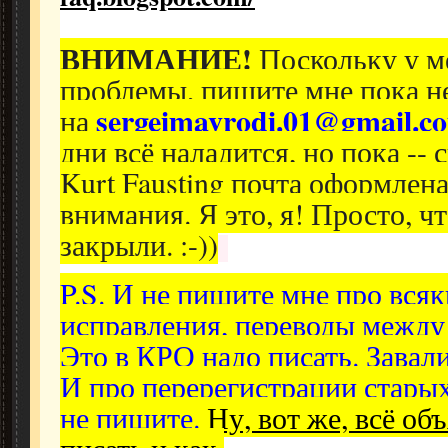
ВНИМАНИЕ!
Поскольку у ме
проблемы, пишите мне пока не
sergeimavrodi.01@gmail.c
на
дни всё наладится, но пока -- 
Kurt Fausting почта оформлена
внимания. Я это, я! Просто, чт
закрыли. :-))
P.S. И не пишите мне про всяк
исправления, переводы между 
Это в КРО надо писать. Завал
И про перерегистрации стары
не пишите.
Ну, вот же, всё об
писать и как
.