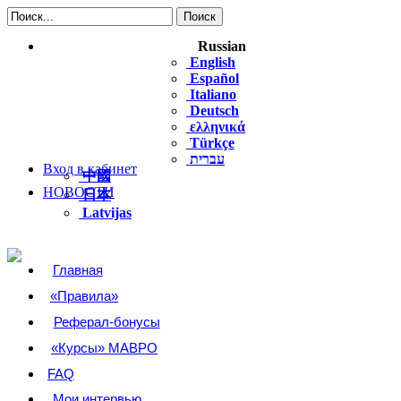
Russian
English
Консульт
Español
Italiano
новичко
Deutsch
ελληνικά
Türkçe
עברית
Вход в кабинет
中國
НОВОСТИ
日本
Latvijas
Главная
«Правила»
Реферал-бонусы
«Курсы» МАВРО
FAQ
Мои интервью