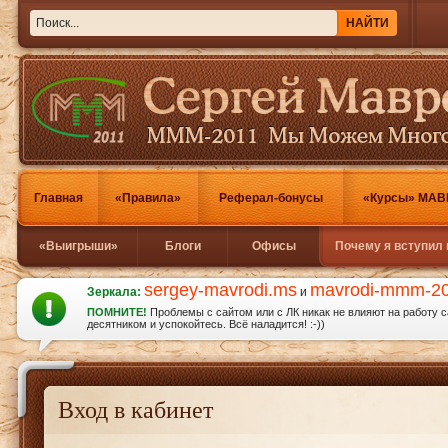
Главная
«Правила»
Реферал-бонусы
«Курсы» МАВ
«Выигрыши»
Блоги
Офисы
Почему я вступил
sergey-mavrodi.ms
mavrodi-mmm-2
Зеркала:
и
ПОМНИТЕ!
Проблемы с сайтом или с ЛК никак не влияют на работу 
десятником и успокойтесь. Всё наладится! :-))
Вход в кабинет