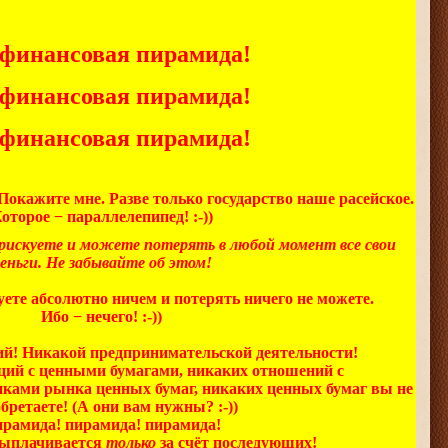
 финансовая пирамида!
 финансовая пирамида!
 финансовая пирамида!
Покажите мне. Разве только государство наше расейское.
оторое − параллелепипед! :-))
е рискуете и можете потерять в любой момент все свои
еньги. Не забывайте об этом!
куете абсолютно ничем и потерять ничего не можете.
Ибо − нечего! :-))
й! Никакой предпринимательской деятельности!
ций с ценными бумагами, никаких отношений с
ками рынка ценных бумаг, никаких ценных бумаг вы не
бретаете! (А они вам нужны? :-))
рамида! пирамида! пирамида!
ыплачивается
только
за счёт последующих!