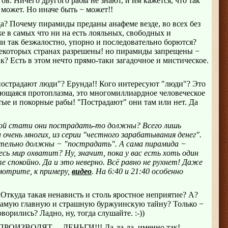
в. Ничего другого рабы не знают, и им кажется, что так
 может. Но иначе быть − может!!
а? Почему пирамиды преданы анафеме везде, во всех без
е в самых что ни на есть лояльных, свободных и
 так безжалостно, упорно и последовательно борются?
некоторых странах разрешены! но пирамиды запрещены −
к? Есть в этом нечто прямо-таки загадочное и мистическое.
пострадают люди"? Ерунда!! Кого интересуют "люди"? Это
ющаяся протоплазма, это многомиллиардное человеческое
тые и покорные рабы! "Пострадают" они там или нет. Да
акой стати они пострадать-то должны? Всего лишь
и очень многих, из серии "честного зарабатывания денег".
ательно должны − "пострадать". А сама пирамида −
есь мир охватит? Ну, значит, пока у вас есть хоть один
е спокойно. Да и это неверно. Всё равно не рухнет! Даже
отрите, к примеру,
видео
. На 6:40 и 21:40 особенно
 Откуда такая ненависть и столь яростное неприятие? А?
 самую главную и страшную буржуинскую тайну? Только −
оворились? Ладно, ну, тогда слушайте. :-))
ИЗВОДЯТ… ДЕНЬГИ!!! Да-да-да, именно так!