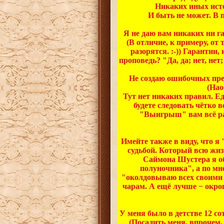
Никаких иных источ
И быть не может. В п
Я не даю вам никаких ни г
(В отличие, к примеру, от 
разорятся. :-)) Гарантии
проповедь? "Да, да; нет, нет
Не создаю ошибочных пред
(Нао
Тут нет никаких правил. Е
будете следовать чётко 
"Выигрыш" вам всё рав
Имейте также в виду, что я
судьбой. Который всю жи
Саймона Шустера я о
полуночника", а по м
"околдовываю всех своими ч
чарам. А ещё лучше − окроп
У меня было в детстве 12 со
(Посадить меня, впрочем, 