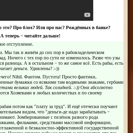
 это? Про блох? Или про нас? Рождённых в банке?
А теперь − читайте дальше!
шое отступление.
. Мы так и живём до сих пор в рабовладельческом
ад. Ничего с тех пор по сути не изменилось. Разве что узы
я разница. А в остальном − то же самое всё. Есть рабы, есть
чатает деньги. Удивлены? :-))
ичего! Nihil. Фантом. Пустота! Просто фантики,
ленные бумажки со всякими там водяными знаками, гербами
ами великих людей. Так солидней. :-))
Они абсолютно
ются Хозяевами в любых количествах и по своему
абам потом как "плату за труд". И ещё отечески поучают
чительным видом, что "деньги-де надо зарабатывать −
нимают. Зомбированные с пелёнок разного рода
жками, фильмами, средствами массовой информации,
 отлаженной и безжалостно-эффективной государственной