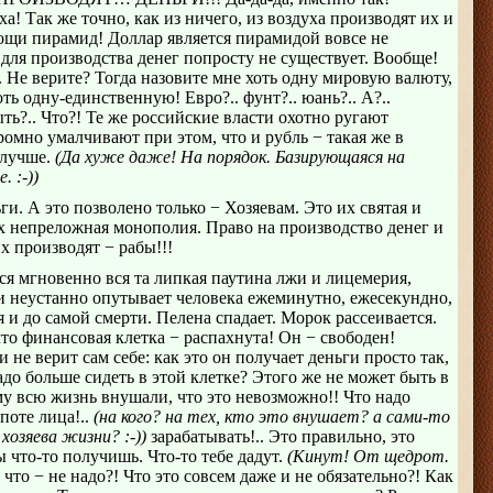
а! Так же точно, как из ничего, из воздуха производят их и
ощи пирамид! Доллар является пирамидой вовсе не
для производства денег попросту не существует. Вообще!
Не верите? Тогда назовите мне хоть одну мировую валюту,
ь одну-единственную! Евро?.. фунт?.. юань?.. А?..
ь?.. Что?! Те же российские власти охотно ругают
ромно умалчивают при этом, что и рубль − такая же в
 лучше.
(Да хуже даже! На порядок. Базирующаяся на
 :-))
и. А это позволено только − Хозяевам. Это их святая и
х непреложная монополия. Право на производство денег и
их производят − рабы!!!
тся мгновенно вся та липкая паутина лжи и лицемерия,
 и неустанно опутывает человека ежеминутно, ежесекундно,
 и до самой смерти. Пелена спадает. Морок рассеивается.
то финансовая клетка − распахнута! Он − свободен!
 не верит сам себе: как это он получает деньги просто так,
надо больше сидеть в этой клетке? Этого же не может быть в
у всю жизнь внушали, что это невозможно!! Что надо
поте лица!..
(на кого? на тех, кто это внушает? а сами-то
хозяева жизни? :-))
зарабатывать!.. Это правильно, это
ы что-то получишь. Что-то тебе дадут.
(Кинут! От щедрот.
что − не надо?! Что это совсем даже и не обязательно?! Как