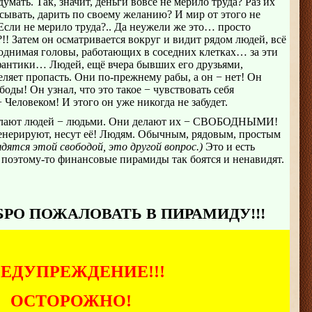
 думать. Так, значит, деньги вовсе не мерило труда? Раз их
асывать, дарить по своему желанию? И мир от этого не
 Если не мерило труда?.. Да неужели же это… просто
! Затем он осматривается вокруг и видит рядом людей, всё
поднимая головы, работающих в соседних клетках… за эти
антики… Людей, ещё вчера бывших его друзьями,
ляет пропасть. Они по-прежнему рабы, а он − нет! Он
боды! Он узнал, что это такое − чувствовать себя
 Человеком! И этого он уже никогда не забудет.
елают людей − людьми. Они делают их − СВОБОДНЫМИ!
нерируют, несут её! Людям. Обычным, рядовым, простым
дятся этой свободой, это другой вопрос.)
Это и есть
поэтому-то финансовые пирамиды так боятся и ненавидят.
БРО ПОЖАЛОВАТЬ В ПИРАМИДУ!!!
ЕДУПРЕЖДЕНИЕ!!!
ОСТОРОЖНО!