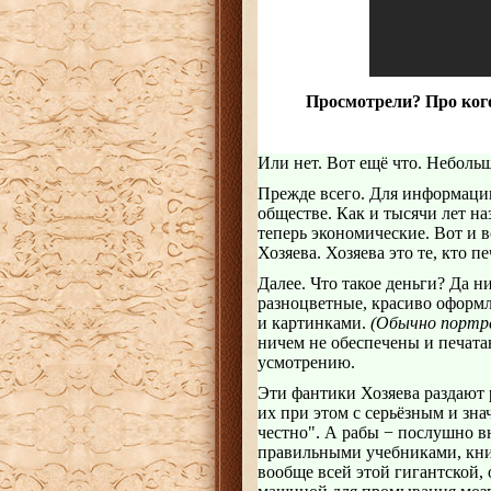
Просмотрели? Про кого
Или нет. Вот ещё что. Неболь
Прежде всего. Для информации
обществе. Как и тысячи лет наз
теперь экономические. Вот и вс
Хозяева. Хозяева это те, кто пе
Далее. Что такое деньги? Да н
разноцветные, красиво оформ
и картинками.
(Обычно портрет
ничем не обеспечены и печата
усмотрению.
Эти фантики Хозяева раздают р
их при этом с серьёзным и зна
честно". А рабы − послушно в
правильными учебниками, кни
вообще всей этой гигантской,