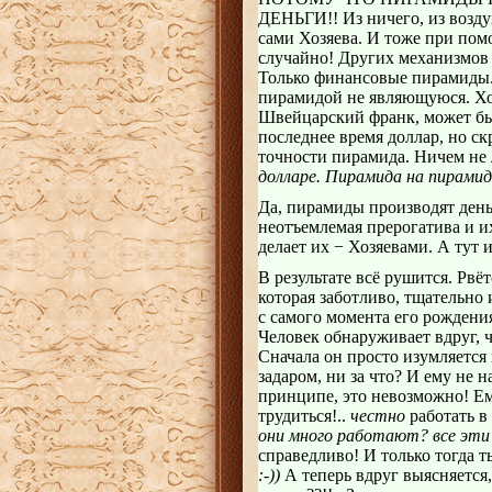
ДЕНЬГИ!! Из ничего, из воздух
сами Хозяева. И тоже при пом
случайно! Других механизмов 
Только финансовые пирамиды. 
пирамидой не являющуюся. Хот
Швейцарский франк, может быт
последнее время доллар, но ск
точности пирамида. Ничем не
долларе. Пирамида на пирамиде.
Да, пирамиды производят деньг
неотъемлемая прерогатива и и
делает их − Хозяевами. А тут 
В результате всё рушится. Рвё
которая заботливо, тщательно
с самого момента его рождения
Человек обнаруживает вдруг, ч
Сначала он просто изумляется и
задаром, ни за что? И ему не 
принципе, это невозможно! Ем
трудиться!..
честно
работать в 
они много работают? все эти 
справедливо! И только тогда т
:-))
А теперь вдруг выясняется, 