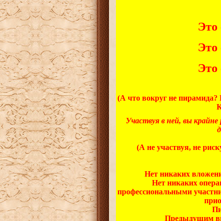
Это
Это
Это
(А что вокруг не пирамида? 
К
Участвуя в ней, вы крайн
д
(А не участвуя, не рис
Нет никаких вложени
Нет никаких опера
профессиональными участни
прио
Пи
Предыдущим в