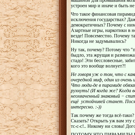
машиной для промывания мозго
устроен мир и иначе и быть не
Что такое финансовая пирамид
исключения государствах? Даж
демократичных? Почему с ними
Азартные игры, наркотики в 
везде! Повсеместно. Почему та
Никогда не задумывались?
Ну так, почему? Потому что "
быдло, эта жрущая и размножа
стадо! Эти бессловесные, заби
кого это вообще волнует?!
Не говоря уж о том, что с к
очередной миф, один из очень 
Что люди-де в пирамиде обяз
рухнуть! (И когда же? Когда в
неохваченный знакомый − спит
ещё устойчивей станет. Посм
интересно. :-))
Так почему же тогда всё-таки?
Сказать? Открыть уж вам эту
тс-с-с!.. Никому ни слова! Дог
ПОТОМУ ЧТО ПИРАМИДЫ ПРО