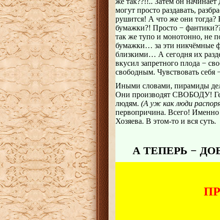
же так??!!.. Затем он начинает
могут просто раздавать, разбр
рушится! А что же они тогда?
бумажки?! Просто − фантики??!
так же тупо и монотонно, не 
бумажки… за эти никчёмные ф
близкими… А сегодня их разде
вкусил запретного плода − сво
свободным. Чувствовать себя −
Иными словами, пирамиды д
Они производят СВОБОДУ! Ге
людям.
(А уж как люди распоря
первопричина. Всего! Именно 
Хозяева. В этом-то и вся суть.
А ТЕПЕРЬ − ДО
ПР