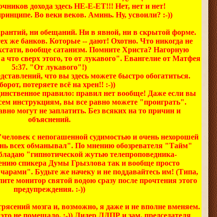
ников дохода здесь НЕ-Е-ЕТ!!! Нет, нет и нет!
ринципе. Во веки веков. Аминь. Ну, усвоили? :-))
арантий, ни обещаний. Ни в явной, ни в скрытой форме.
тех же банков. Которые -- дают! Охотно. Что никогда не
, кстати, вообще сатанизм. Помните Христа? Нагорную
; а что сверх этого, то от лукавого". Евангелие от Матфея
5:37. "От лукавого"!)
ставлений, что вы здесь можете быстро обогатиться.
борот, потеряете всё на хрен!! :-))
динственное правило: правил нет вообще! Даже если вы
всем инструкциям, вы все равно можете "проиграть".
но могут не заплатить. Без всяких на то причин и
объяснений.
 "человек с непогашенной судимостью и очень нехорошей
знь всех обманывал". По мнению обозревателя "Тайм"
бладаю "гипнотической жутью телепроповедника-
нению спикера Думы Грызлова так и вообще просто
арами". Будьте же начеку и не поддавайтесь им! (Типа,
ите монитор святой водою сразу после прочтения этого
предупреждения. :-))
трясений мозга и, возможно, я даже и не вполне вменяем.
это не помешало. :-)) Лидер ЛДПР и зам. председателя