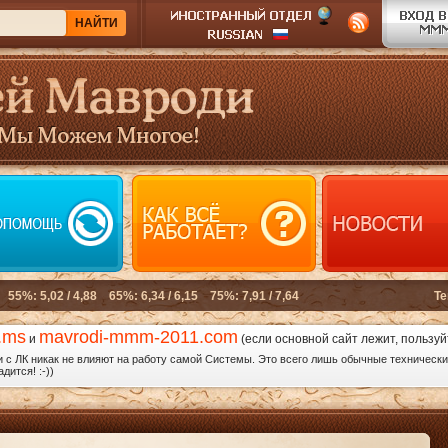
.ms
mavrodi-mmm-2011.com
и
(если основной сайт лежит, пользуй
с ЛК никак не влияют на работу самой Системы. Это всего лишь обычные технические
дится! :-))