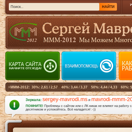
sergey-mavrodi.ms
mavrodi-mmm-2
Зеркала:
и
ПОМНИТЕ!
Проблемы с сайтом или с ЛК никак не влияют на работу 
десятником и успокойтесь. Всё наладится! :-))