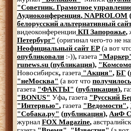
"Советник. Грамотное управлени
Аудиоконференция
,
NAPROLOM
белорусский альтернативный сай
видеоконференции
КП Запорожье
,
Петербург"
(оригинал чего-то не на
Неофициальный сайт ЕР
(а вот чт
опубликовали
:-))
,
газета
"Маркер
runews.su
(
публикация
),
"Комсомо
Новосибирск
,
газета
"Акция"
,
БГ
(
"неМосква"
(а вот что
получилос
газета
"ФАКТЫ"
(
публикация
),
га
"BONUS"
Уфа
,
газета
"Русский Бе
"Интервью"
,
газета
"Ведомости"
,
"Собака.ру"
(
публикация
),
АиФ 
журнал
FOX Magazine
,
австралийс
газета
"Время"
,
"Известия"
(а вот