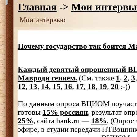
Главная
->
Мои интервь
Мои интервью
Почему государство так боится М
Каждый девятый опрошенный В
Мавроди гением.
(См. также
1
,
2
,
3
12
,
13
,
14
,
15
,
16
,
17
,
18
,
19
,
20
:-))
По данным опроса ВЦИОМ поучаст
готовы
15% россиян
, результат о
25%
, сайта bank.ru —
18%
. (Опрос
эфире, в студии передачи НТВэшники