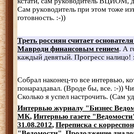
кстати, сам руководитель ВЦИОМ, д
Сам руководитель при этом тоже и
готовность. :-))
Треть россиян считает основате
Мавроди финансовым гением
. А 
каждый девятый. Прогресс налицо! :
Собрал наконец-то все интервью, ко
понараздавал. (Вроде бы, все. :-)) Ч
Сколько я успел настрочить. (Сам уд
Интервью журналу "Бизнес Ведо
МК
,
Интервью газете "Ведомости
31.08.2012
,
Переписка с корреспо
"Ведомости"
,
Продолжение диалог