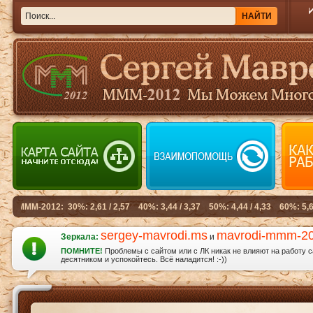
sergey-mavrodi.ms
mavrodi-mmm-2
Зеркала:
и
ПОМНИТЕ!
Проблемы с сайтом или с ЛК никак не влияют на работу 
десятником и успокойтесь. Всё наладится! :-))