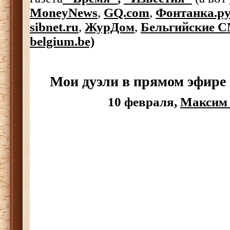
MoneyNews
,
GQ.com
,
Фонтанка.р
sibnet.ru
,
ЖурДом
,
Бельгийские СМ
belgium.be)
Мои дуэли в прямом эфире
10 февраля,
Максим