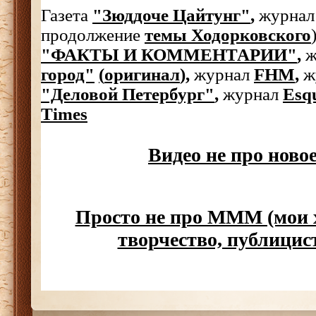
Газета
"Зюддоче Цайтунг"
,
журнал
продолжение
темы Ходорковского
"ФАКТЫ И КОММЕНТАРИИ"
,
ж
город"
(
оригинал
)
,
журнал
FHM
,
ж
"Деловой Петербург"
,
журнал
Esq
Times
Видео не про нов
Просто не про МММ (мои 
творчество, публицист