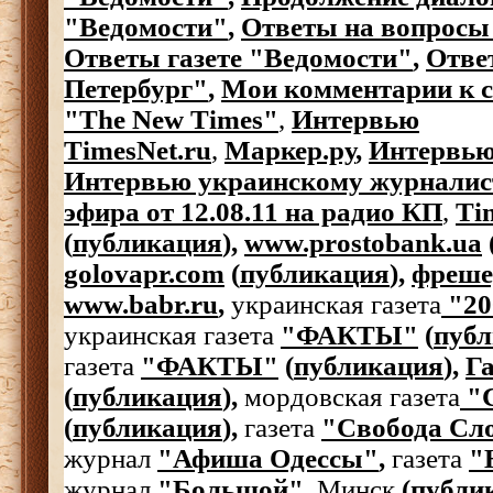
"Ведомости"
,
Ответы на вопро
Ответы газете "Ведомости"
,
Отве
Петербург"
,
Мои комментарии к с
"The New Times"
,
Интервью
TimesNet.ru
,
Маркер.ру
,
Интервью
Интервью украинскому журналис
эфира от 12.08.11 на радио КП
,
Ti
(
публикация
),
www.prostobank.ua
golovapr.com
(
публикация
),
фреше
www.babr.ru
,
украинская газета
"20
украинская газета
"ФАКТЫ"
(
пуб
газета
"ФАКТЫ"
(
публикация
),
Га
(
публикация
),
мордовская газета
"
(
публикация
),
газета
"Свобода Сл
журнал
"Афиша Одессы"
,
газета
"
журнал
"Большой"
Минск
(
публи