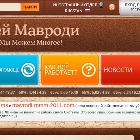
.ms
mavrodi-mmm-2011.com
и
(если основной сайт лежит, пользуй
с ЛК никак не влияют на работу самой Системы. Это всего лишь обычные технические
дится! :-))