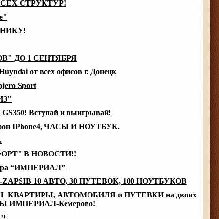
ВСЕХ СТРУКТУР!
е"
НИКУ!
В" ДО 1 СЕНТЯБРЯ
yndai от всех офисов г. Донецк
ero Sport
ИЗ"
s GS350! Вступай и выигрывай!
н IPhone4, ЧАСЫ И НОУТБУК.
.
РТ" В НОВОСТИ!!
ктура “ИМПЕРИАЛ”
APSIB 10 АВТО, 30 ПУТЕВОК, 100 НОУТБУКОВ
КВАРТИРЫ, АВТОМОБИЛЯ и ПУТЕВКИ на двоих
 ИМПЕРИАЛ-Кемерово!
!!