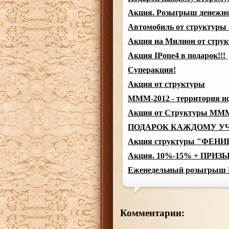
Акция. Розыгрыш денежног
Автомобиль от структуры
Акция на Милион от стру
Акция IPone4 в подарок!!!
Суперакция!
Акция от структуры
МММ-2012 - территория ново
Акция от Структуры М
ПОДАРОК КАЖДОМУ УЧ
Акция структуры "ФЕНИ
Акция. 10%-15% + ПРИЗЫ
Еженедельный розыгрыш Hu
Комментарии: