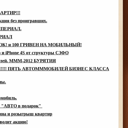
РТИР!!!
ция без проигравших.
МПЕРИАЛ.
ЕРИАЛ
К! и 100 ГРИВЕН НА МОБИЛЬНЫЙ!
 iPhone 4S от структуры СЗФО
блей. МММ-2012 БУРЯТИЯ
!!! ПЯТЬ АВТОМММОБИЛЕЙ БИЗНЕС КЛАССА
ны.
омобиль.
- "АВТО в подарок"
на и розыгрыш квартир
водит акцию!