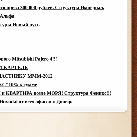
о приза 300 000 рублей. Структура Империал.
 Альфа.
ктуры Новый путь
го Mitsubishi Pajero 4!!!
ММ-КАРТЕЛЬ
АСТНИКУ МММ-2012
КС"10% к сумме
 и КВАРТИРА возле МОРЯ! Структура Феникс!!!
yndai от всех офисов г. Донецк