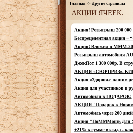
Главная
->
Другие страницы
АКЦИИ ЯЧЕЕК.
Акция! Розыгрыш 200 000 
Беспрецедентная акция – 
Акция! Вложил в МММ-201
Розыгрыш автомобиля AU
ДжекПот 1 300 000р. В с
АКЦИЯ «СЮРПРИЗ». КИ
Акция «Здоровье вашим д
Акция для участников и р
Автомобили в ПОДАРОК!
АКЦИЯ "Подарок к Ново
Автомобиль через 200 дней
Акция "ПоМММощь Для 
+21% к сумме вклада - ка