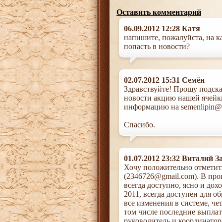
Оставить комментарий
06.09.2012 12:28 Катя
напишите, пожалуйста, на к
попасть в новости?
02.07.2012 15:31 Семён
Здравствуйте! Прошу подска
новости акцию нашей ячейки
информацию на semenlipin@g
Спасибо.
01.07.2012 23:32 Виталий З
Хочу положительно отметит
(2346726@gmail.com). В про
всегда доступно, ясно и до
2011, всегда доступен для о
все изменения в системе, ч
том числе последние выпла
руководитель и координатор