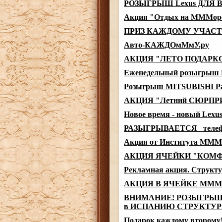
РОЗЫГРЫШ Lexus ДЛЯ 
Акция "Отдых на МММор
ПРИЗ КАЖДОМУ УЧАСТ
Авто-КАЖДОмМмУ.ру
АКЦИЯ "ЛЕТО ПОДАРКО
Еженедельный розыгрыш Hu
Розыгрыш MITSUBISHI Paj
АКЦИЯ "Летний СЮРПР
Новое время - новый Lexu
РАЗЫГРЫВАЕТСЯ телефо
Акция от Института МММ
АКЦИЯ ЯЧЕЙКИ "КОМФО
Рекламная акция. Стру
АКЦИЯ В ЯЧЕЙКЕ MMM-Z
ВНИМАНИЕ! РОЗЫГРЫШ 
в ИСПАНИЮ СТРУКТУРЫ
Подарок каждому второму!