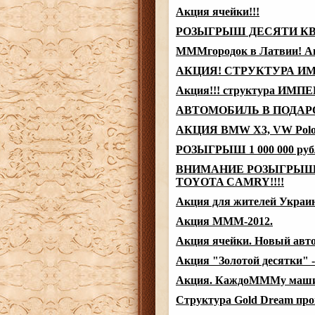
Акция ячейки!!!
РОЗЫГРЫШ ДЕСЯТИ КВА
МММгородок в Латвии! Ак
АКЦИЯ! СТРУКТУРА И
Акция!!! структура ИМП
АВТОМОБИЛЬ В ПОДАРО
АКЦИЯ BMW X3, VW Polo и
РОЗЫГРЫШ 1 000 000 ру
ВНИМАНИЕ РОЗЫГРЫШ!
TOYOTA CAMRY!!!!
Акция для жителей Украи
Акция МММ-2012.
Акция ячейки. Новый авт
Акция "Золотой десятки" 
Акция. КаждоМММу маши
Структура Gold Dream про