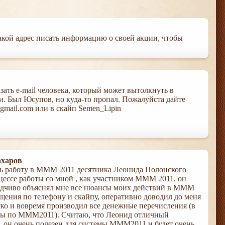
акой адрес писать информацию о своей акции, чтобы
зать e-mail человека, который может вытолкнуть в
. Был Юсупов, но куда-то пропал. Пожалуйста дайте
mail.com или в скайп Semen_Lipin
ахаров
ь работу в МММ 2011 десятника Леонида Полонского
цессе работы со мной , как участником МММ 2011, он
ходчиво объяснял мне все нюансы моих действий в МММ
бщения по телефону и скайпу, оперативно доводил до меня
етко и вовремя производил все денежные перечисления (в
ты по МММ2011). Считаю, что Леонид отличный
, он очень полезен для системы МММ2011 и будет очень