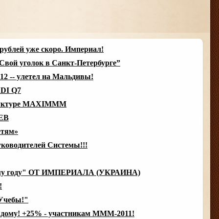
рублей уже скоро. Империал!
“Свой уголок в Санкт-Петербурге”
2 -- улетел на Мальдивы!
DI Q7
труктуре MAXIMMM
ЕВ
етям»
уководителей Системы!!!
му году" ОТ ИМПЕРИАЛА (УКРАИНА)
!
Учебы!"
ждому! +25% - участникам МММ-2011!