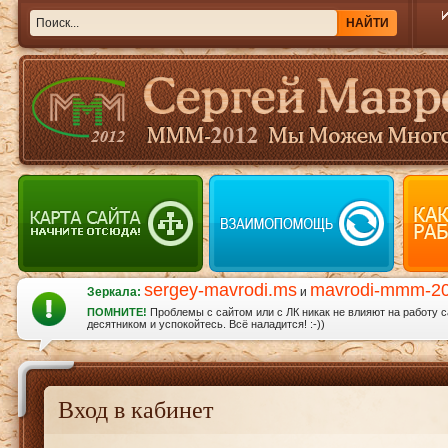
sergey-mavrodi.ms
mavrodi-mmm-2
Зеркала:
и
ПОМНИТЕ!
Проблемы с сайтом или с ЛК никак не влияют на работу 
десятником и успокойтесь. Всё наладится! :-))
Вход в кабинет