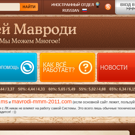
.ms
mavrodi-mmm-2011.com
и
(если основной сайт лежит, пользуй
с ЛК никак не влияют на работу самой Системы. Это всего лишь обычные технические
дится! :-))