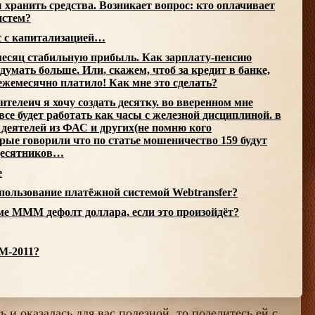
ы хранить средства. Возникает вопрос: кто оплачивает
истем?
с с капитализацией…
 месяц стабильную прибыль. Как зарплату-пенсию
 думать больше. Или, скажем, чтоб за кредит в банке,
жемесячно платило! Как мне это сделать?
телеич я хочу создать десятку. во вверенном мне
се будет работать как часы с железной дисциплиной. в
деятелей из ФАС и других(не помню кого
рые говорили что по статье мошеничество 159 будут
 десятников…
е
 пользование платёжной системой Webtransfer?
еме МММ дефолт доллара, если это произойдёт?
М-2011?
 и оказалась для вас полезной, то поделитесь ей с