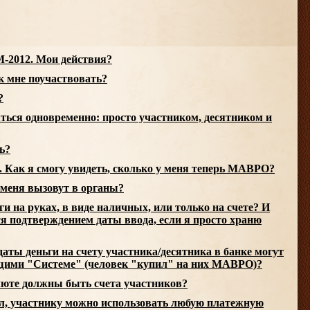
-2012. Мои действия?
к мне поучаствовать?
?
ться одновременно: просто участником, десятником и
ь?
. Как я смогу увидеть, сколько у меня теперь МАВРО?
 меня вызовут в органы?
ги на руках, в виде наличных, или только на счете? И
ся подтверждением даты ввода, если я просто храню
 даты деньги на счету участника/десятника в банке могут
щими "Системе" (человек "купил" на них МАВРО)?
алюте должны быть счета участников?
ял, участнику можно использовать любую платежную