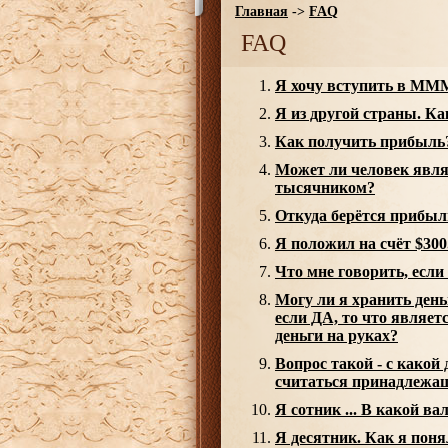
Главная
->
FAQ
FAQ
Я хочу вступить в МММ
Я из другой страны. Ка
Как получить прибыль
Может ли человек явля
тысячником?
Откуда берётся прибыл
Я положил на счёт $300
Что мне говорить, если
Могу ли я хранить день
если ДА, то что являет
деньги на руках?
Вопрос такой - с какой
считаться принадлежа
Я сотник ... В какой в
Я десятник. Как я пон