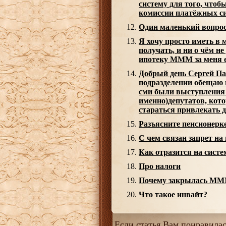
систему для того, чтоб
комиссии платёжных с
Один маленький вопро
Я хочу просто иметь в
получать, и ни о чём не
ипотеку МММ за меня е
Добрый день Сергей Пан
подразделении обещаю в
сми были выступления 
именно)депутатов, кото
стараться привлекать
Разъясните пенсионерк
С чем связан запрет на
Как отразится на сист
Про налоги
Почему закрылась ММ
Что такое инвайт?
Если статья Вам понравилась