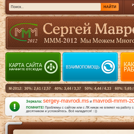
sergey-mavrodi.ms
mavrodi-mmm-2
Зеркала:
и
ПОМНИТЕ!
Проблемы с сайтом или с ЛК никак не влияют на работу 
десятником и успокойтесь. Всё наладится! :-))