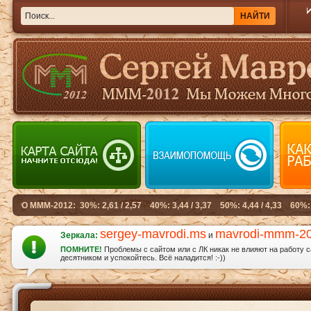
sergey-mavrodi.ms
mavrodi-mmm-2
Зеркала:
и
ПОМНИТЕ!
Проблемы с сайтом или с ЛК никак не влияют на работу 
десятником и успокойтесь. Всё наладится! :-))