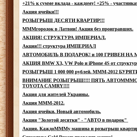
+21% к сумме вклада - каждому! +25% - участни
Акция ячейки!!!
РОЗЫГРЫШ ДЕСЯТИ КВАРТИР!!!
МММгородок в Латвии! Акция без проигравших.
АКЦИЯ! СТРУКТУРА ИМПЕРИАЛ.
Акция!!! структура ИМПЕРИАЛ
АВТОМОБИЛЬ В ПОДАРОК! и 100 ГРИВЕН НА
АКЦИЯ BMW X3, VW Polo и iPhone 4S от структ
РОЗЫГРЫШ 1 000 000 рублей. МММ-2012 БУРЯ
ВНИМАНИЕ РОЗЫГРЫШ!!!! ПЯТЬ АВТОМММ
TOYOTA CAMRY!!!!
Акция для жителей Украины.
Акция МММ-2012.
Акция ячейки. Новый автомобиль.
Акция "Золотой десятки" - "АВТО в подарок"
Акция. КаждоМММу машина и розыгрыш кварти