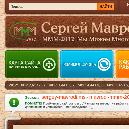
sergey-mavrodi.ms
mavrodi-mmm-2
Зеркала:
и
ПОМНИТЕ!
Проблемы с сайтом или с ЛК никак не влияют на работу 
десятником и успокойтесь. Всё наладится! :-))