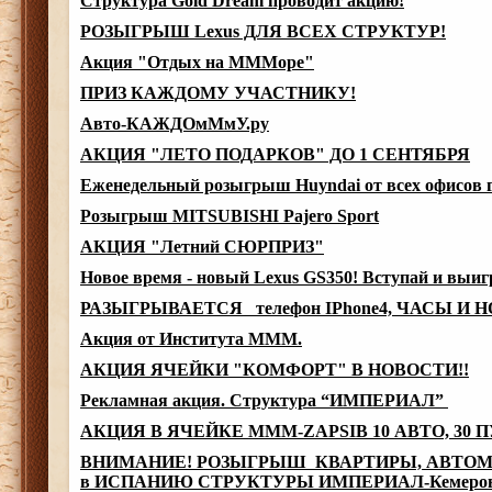
Структура Gold Dream проводит акцию!
РОЗЫГРЫШ Lexus ДЛЯ ВСЕХ СТРУКТУР!
Акция "Отдых на МММоре"
ПРИЗ КАЖДОМУ УЧАСТНИКУ!
Авто-КАЖДОмМмУ.ру
АКЦИЯ "ЛЕТО ПОДАРКОВ" ДО 1 СЕНТЯБРЯ
Еженедельный розыгрыш Huyndai от всех офисов г
Розыгрыш MITSUBISHI Pajero Sport
АКЦИЯ "Летний СЮРПРИЗ"
Новое время - новый Lexus GS350! Вступай и выи
РАЗЫГРЫВАЕТСЯ телефон IPhone4, ЧАСЫ И 
Акция от Института МММ.
АКЦИЯ ЯЧЕЙКИ "КОМФОРТ" В НОВОСТИ!!
Рекламная акция. Структура “ИМПЕРИАЛ”
АКЦИЯ В ЯЧЕЙКЕ MMM-ZAPSIB 10 АВТО, 30 
ВНИМАНИЕ! РОЗЫГРЫШ КВАРТИРЫ, АВТОМОБ
в ИСПАНИЮ СТРУКТУРЫ ИМПЕРИАЛ-Кемеров