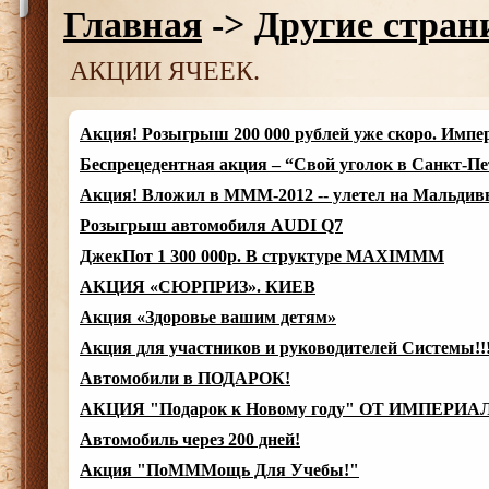
Главная
->
Другие стра
АКЦИИ ЯЧЕЕК.
Акция! Розыгрыш 200 000 рублей уже скоро. Импе
Беспрецедентная акция – “Свой уголок в Санкт-Пе
Акция! Вложил в МММ-2012 -- улетел на Мальдив
Розыгрыш автомобиля AUDI Q7
ДжекПот 1 300 000р. В структуре MAXIMMM
АКЦИЯ «СЮРПРИЗ». КИЕВ
Акция «Здоровье вашим детям»
Акция для участников и руководителей Системы!!
Автомобили в ПОДАРОК!
АКЦИЯ "Подарок к Новому году" ОТ ИМПЕРИА
Автомобиль через 200 дней!
Акция "ПоМММощь Для Учебы!"