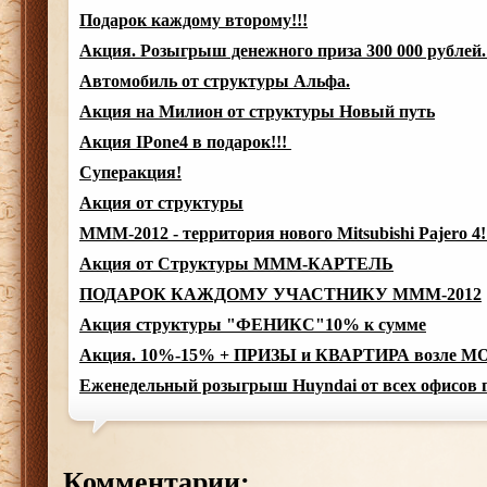
Подарок каждому второму!!!
Акция. Розыгрыш денежного приза 300 000 рублей
Автомобиль от структуры Альфа.
Акция на Милион от структуры Новый путь
Акция IPone4 в подарок!!!
Суперакция!
Акция от структуры
МММ-2012 - территория нового Mitsubishi Pajero 4!
Акция от Структуры МММ-КАРТЕЛЬ
ПОДАРОК КАЖДОМУ УЧАСТНИКУ МММ-2012
Акция структуры "ФЕНИКС"10% к сумме
Акция. 10%-15% + ПРИЗЫ и КВАРТИРА возле МОР
Еженедельный розыгрыш Huyndai от всех офисов г
Комментарии: