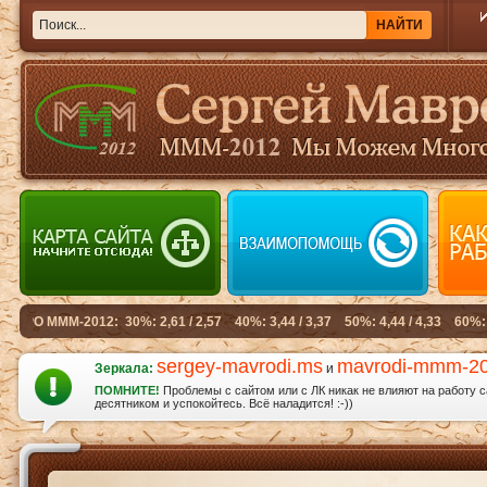
sergey-mavrodi.ms
mavrodi-mmm-2
Зеркала:
и
ПОМНИТЕ!
Проблемы с сайтом или с ЛК никак не влияют на работу 
десятником и успокойтесь. Всё наладится! :-))