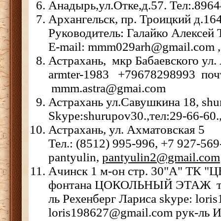
Анадырь,ул.Отке,д.57. Тел:.896
Архангельск, пр. Троицкий д.164
Руководитель: Галайко Алексей 
E-mail: mmm029arh@gmail.com
Астрахань, мкр Бабаевского ул. 
armter-1983 +79678298993 поч
mmm.astra@gmai.com
Астрахань ул.Савушкина 18, shu
Skype:shurupov30.,тел:29-66-60
Астрахань, ул. Ахматовская 5
Тел.: (8512) 995-996, +7 927-569
pantyulin,
pantyulin2@gmail.com
Ачинск 1 м-он стр. 30"А" ТК "
фонтана ЦОКОЛЬНЫЙ ЭТАЖ тел
ль Рехенберг Лариса skype: loris
loris198627@gmail.com рук-ль 