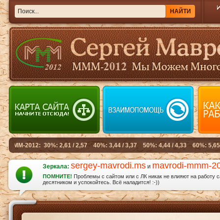
sergey-mavrodi.ms
mavrodi-mmm-2
Зеркала:
и
ПОМНИТЕ!
Проблемы с сайтом или с ЛК никак не влияют на работу 
десятником и успокойтесь. Всё наладится! :-))