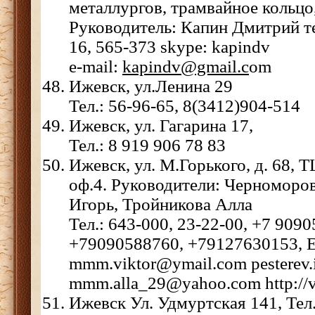
металлургов, трамвайное кольцо
Руководитель: Капин Дмитрий
т
16, 565-373
skype: kapindv
e-mail:
kapindv@gmail.c
om
Ижевск, ул.Ленина 29
Тел.: 56-96-65, 8(3412)904-514
Ижевск, ул. Гагарина 17,
Тел.: 8 919 906 78 83
Ижевск, ул. М.Горького, д. 68, Т
оф.4. Руководители: Черноморо
Игорь, Тройникова Алла
Тел.: 643-000, 23-22-00, +7 909
+79090588760, +79127630153, E
mmm.viktor@ymail.com pesterev.
mmm.alla_29@yahoo.com http://vi
Ижевск Ул. Удмуртская 141, Тел.