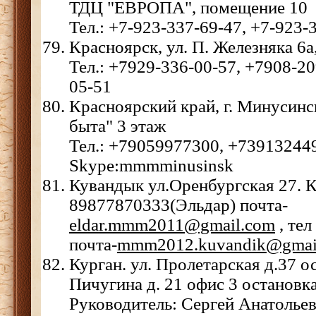
ТДЦ "ЕВРОПА", помещение 10
Тел.: +7-923-337-69-47, +7-923-
Красноярск, ул. П. Железняка 6а,
Тел.: +7929-336-00-57, +7908-20
05-51
Красноярский край, г. Минусинск
быта" 3 этаж
Тел.: +79059977300, +73913244
Skype:mmmminusinsk
Кувандык ул.Оренбургская 27. К
89877870333(Эльдар) почта-
eldar.mmm2011@gmail.com
, те
почта-
mmm2012.kuvandik@gmai
Курган. ул. Пролетарская д.37 о
Пичугина д. 21 офис 3 остановк
Руководитель: Сергей Анатолье