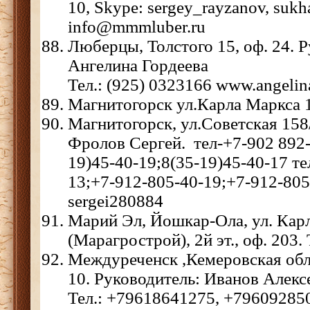
10, Skype: sergey_rayzanov, sukh
info@mmmluber.ru
Люберцы, Толстого 15, оф. 24. 
Ангелина Гордеева
Тел.: (925) 0323166 www.angel
Магнитогорск ул.Карла Маркса 
Магнитогорск, ул.Советская 158
Фролов Сергей. тел-+7-902 892-
19)45-40-19;8(35-19)45-40-17 те
13;+7-912-805-40-19;+7-912-805
sergei280884
Марий Эл, Йошкар-Ола, ул. Кар
(Марагрострой), 2й эт., оф. 203. 
Междуреченск ,Кемеровская обл.
10. Руководитель: Иванов Алекс
Тел.: +79618641275, +79609285