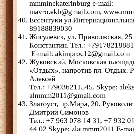
mmminekaterinburg e-mail:
mavro.ekb@gmail.com
,
www.mmm
Ессентуки ул.Интернациональна
89188839030
Жигулевск, ул. Приволжская, 25
Константин. Тел.: +79178218881,
E-mail: akimproc12@gmail.com
Жуковский, Московская площадь,
«Отдых», напротив пл. Отдых. 
Алексей
Тел.: +79036211545, Skype: alek
almmm2011@gmail.com
Златоуст, пр.Мира, 20. Руководи
Дмитрий Симонов
Тел.: +7 963 078 14 31, +7 932 0
44 02 Skype: zlatmmm2011 E-mai