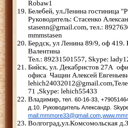
Robaw1
Белебей, ул.Ленина гостиница "
Руководитель: Стасенко Алексан
stasenn@gmail.com, тел.: 89276
mmmstasen
Бердск, ул Ленина 89/9, оф 419.
Валентина
Тел.: 89231501557, Skype: lady
Бийск, ул. Декабристов 27А офи
офиса Чащин Алексей Евгень
lehich24032012@gmail.com,Тел
71
,Skype: lehich55433
Владимир,
тел. 60-16-33, +7905146
д.10. Руководитель Александр. Skype
mail:mmmore33@gmail.com
,
www.mmm
Волгоград,ул.Комсомольская д.3