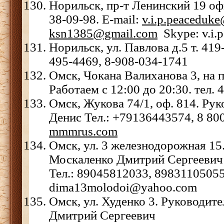
Норильск, пр-т Ленинский 19 офи
38-09-98. E-mail:
v.i.p.peaceduk
ksn1385@gmail.com
Skype: v.i.
Норильск, ул. Павлова д.5 т. 419
495-4469, 8-908-034-1741
Омск, Чокана Валиханова 3, на 
Работаем с 12:00 до 20:30. тел. 
Омск, Жукова 74/1, оф. 814. Ру
Денис Тел.: +79136443574, 8 80
mmmrus.com
Омск, ул. 3 железнодорожная 15
Москаленко Дмитрий Сергеевич
Тел.: 89045812033, 89831105055,
dima13molodoi@yahoo.com
Омск, ул. Худенко 3. Руководит
Дмитрий Сергеевич