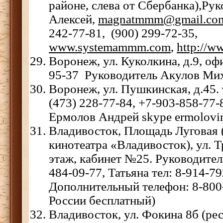
районе, слева от Сбербанка),Ру
Алексей,
magnatmmm@gmail.co
242-77-81, (900) 299-72-35,
www.systemammm.com
,
http://
Воронеж, ул. Куколкина, д.9, офи
95-37 Руководитель Акулов Миха
Воронеж, ул. Пушкинская, д.45. т
(473) 228-77-84, +7-903-858-77
Ермолов Андрей skype ermolovi
Владивосток, Площадь Луговая (
кинотеатра «Владивосток), ул. Т
этаж, кабинет №25. Руководител
484-09-77, Татьяна тел: 8-914-79
Дополнительный телефон: 8-800-
России бесплатный)
Владивосток, ул. Фокина 8б (ре