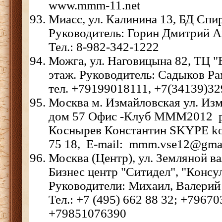
www.mmm-11.net
Миасс, ул. Калинина 13, БД Спи
Руководитель: Горин Дмитрий А
Тел.: 8-982-342-1222
Можга, ул. Наговицына 82, ТЦ "
этаж. Руководитель: Садыков Ра
тел. +79199018111, +7(34139)32
Москва м. Измайловская ул. Из
дом 57 Офис -Клуб МММ2012 р
Коснырев Константин SKYPE ko
75 18, E-mail: mmm.vse12@gma
Москва (Центр), ул. Земляной вал 
Бизнес центр "Ситидел", "Консу
Руководители: Михаил, Валерий
Тел.: +7 (495) 662 88 32; +7967
+79851076390