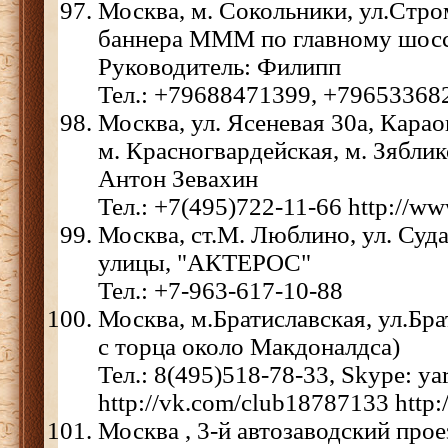
Москва, м. Сокольники, ул.Стро
баннера МММ по главному шоссе
Руководитель: Филипп
Тел.: +79688471399, +79653368
Москва, ул. Ясеневая 30а, Карао
м. Красногвардейская, м. Зяблик
Антон Зевахин
Тел.: +7(495)722-11-66 http://w
Москва, ст.М. Люблино, ул. Судак
улицы, "АКТЕРОС"
Тел.: +7-963-617-10-88
Москва, м.Братиславская, ул.Бра
с торца около Макдоналдса)
Тел.: 8(495)518-78-33, Skype: ya
http://vk.com/club18787133 http:
Москва , 3-й автозаводский прое