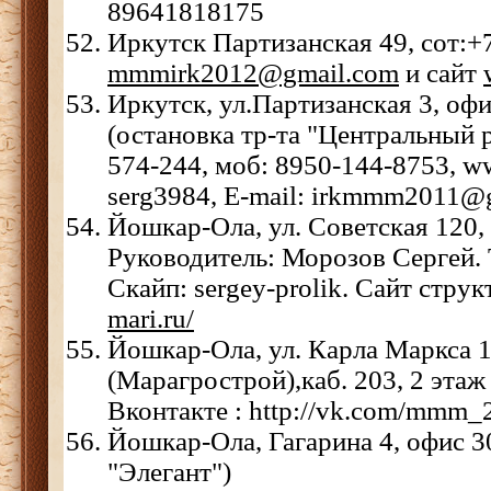
89641818175
Иркутск Партизанская 49, сот:
mmmirk2012@gmail.com
и сайт
Иркутск, ул.Партизанская 3, офи
(остановка тр-та "Центральный р
574-244, моб: 8950-144-8753, w
serg3984, E-mail: irkmmm2011@
Йошкар-Ола, ул. Советская 120,
Руководитель: Морозов Сергей. 
Скайп: sergey-prolik. Сайт стру
mari.ru/
Йошкар-Ола, ул. Карла Маркса 
(Марагрострой),каб. 203, 2 этаж
Вконтакте : http://vk.com/mmm_
Йошкар-Ола, Гагарина 4, офис 30
"Элегант")