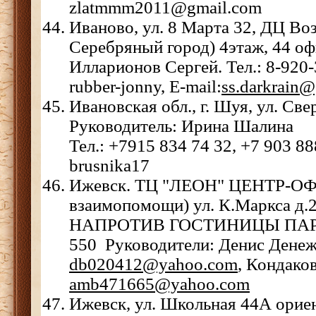
zlatmmm2011@gmail.com
Иваново, ул. 8 Марта 32, ДЦ Во
Серебряный город) 4этаж, 44 оф
Илларионов Сергей. Тел.: 8-920-
rubber-jonny, E-mail:
ss.darkrain
Ивановская обл., г. Шуя, ул. Све
Руководитель: Ирина Шалина
Тел.: +7915 834 74 32, +7 903 88
brusnika17
Ижевск. ТЦ "ЛЕОН" ЦЕНТР-ОФИ
взаимопомощи) ул. К.Маркса д.
НАПРОТИВ ГОСТИНИЦЫ ПАРК 
550 Руководители: Денис Денеж
db020412@yahoo.com
, Кондако
amb471665@yahoo.com
Ижевск, ул. Школьная 44А
орие