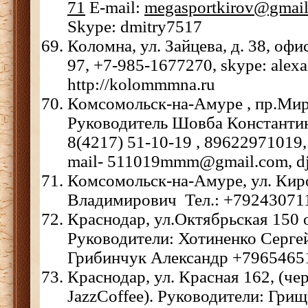
71
E-mail:
megasportkirov@gmai
Skype: dmitry7517
Коломна, ул. Зайцева, д. 38, офи
97, +7-985-1677270, skype: alexa
http://kolommmna.ru
Комсомольск-на-Амуре , пр.Мира
Руководитель Шовба Константин
8(4217) 51-10-19 , 89622971019, 
mail- 511019mmm@gmail.com, dje
Комсомольск-на-Амуре, ул. Киро
Владимирович Тел.: +792430711
Краснодар, ул.Октябрьская 150 
Руководители: Хотиненко Серге
Грибинчук Александр +7965465
Краснодар, ул. Красная 162, (чер
JazzCoffee). Руководители: Гри