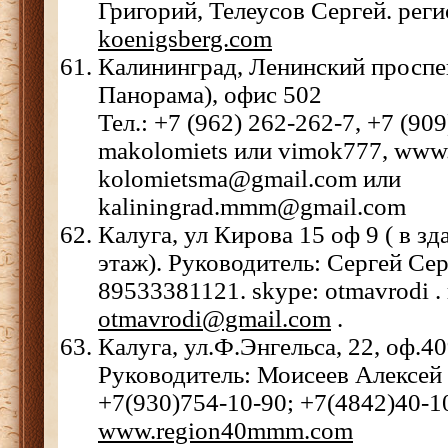
Григорий, Телеусов Сергей. рег
koenigsberg.com
Калининград, Ленинский проспе
Панорама), офис 502
Тел.: +7 (962) 262-262-7, +7 (90
makolomiets или vimok777, www.
kolomietsma@gmail.com или
kaliningrad.mmm@gmail.com
Калуга, ул Кирова 15 оф 9 ( в зд
этаж). Руководитель: Сергей Сер
89533381121. skype: otmavrodi . 
otmavrodi@gmail.com
.
Калуга, ул.Ф.Энгельса, 22, оф.40
Руководитель: Моисеев Алексей 
+7(930)754-10-90; +7(4842)40-10
www.region40mmm.com