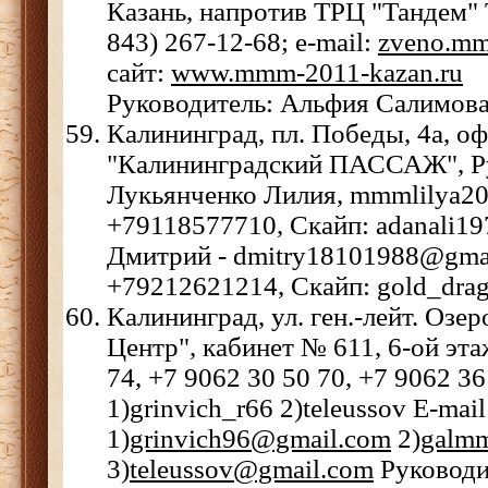
Казань, напротив ТРЦ "Тандем"
843) 267-12-68
;
e-mail:
zveno.m
cайт:
www.mmm-2011-kazan.ru
Руководитель: Альфия Салимов
Калининград, пл. Победы, 4а, оф
"Калининградский ПАССАЖ", Р
Лукьянченко Лилия, mmmlilya20
+79118577710, Скайп: adanali19
Дмитрий
- dmitry18101988@gma
+79212621214, Скайп: gold_dr
Калининград, ул. ген.-лейт. Озер
Центр", кабинет № 611, 6-ой этаж
74, +7 9062 30 50 70, +7 9062 36
1)grinvich_r66 2)teleussov Е-mail
1)
grinvich96@gmail.com
2)
galm
3)
teleussov@gmail.com
Руководи