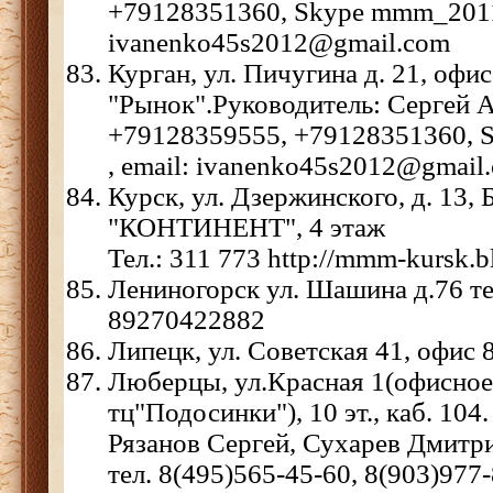
+79128351360, Skype mmm_2011_
ivanenko45s2012@gmail.com
Курган, ул. Пичугина д. 21, офис
"Рынок".Руководитель: Сергей А
+79128359555, +79128351360, 
, email: ivanenko45s2012@gmail
Курск, ул. Дзержинского, д. 13, 
"КОНТИНЕНТ", 4 этаж
Тел.: 311 773 http://mmm-kursk.b
Лениногорск ул. Шашина д.76 те
89270422882
Липецк, ул. Советская 41, офис 
Люберцы, ул.Красная 1(офисное
тц"Подосинки"), 10 эт., каб. 104
Рязанов Сергей, Сухарев Дмитр
тел. 8(495)565-45-60, 8(903)977