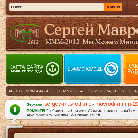
sergey-mavrodi.ms
mavrodi-mmm-2
Зеркала:
и
ПОМНИТЕ!
Проблемы с сайтом или с ЛК никак не влияют на работу 
десятником и успокойтесь. Всё наладится! :-))