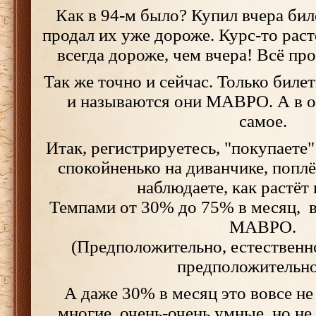
Как в 94-м было? Купил вчера би
продал их уже дороже. Курс-то раст
всегда дороже, чем вчера! Всё про
Так же точно и сейчас. Только биле
и называются они МАВРО. А в о
самое.
Итак, регистрируетесь, "покупаете
спокойненько на диванчике, поплё
наблюдаете, как растёт 
Темпами от 30% до 75% в месяц, в
МАВРО.
(Предположительно, естественно
предположительно.
А даже 30% в месяц это вовсе не
многие, очень-очень умные, но не