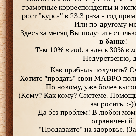
грамотные корреспонденты и экспер
рост "курса" в 23.3 раза в год прим
Или по-другому м
Здесь за месяц Вы получите стольк
в банке
!
Там 10%
в год
, а здесь 30%
в м
Недурственно, 
Как прибыль получить? О
Хотите "продать" свои МАВРО пол
По новому, уже более высо
(Кому? Как кому? Системе. Помощь
запросить. :-))
Да без проблем! В любой моме
ограничений!
"Продавайте" на здоровье. (За