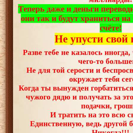
Теперь даже и деньги переводи
они так и будут храниться на
счёте!
Не упусти свой 
Разве тебе не казалось иногда,
чего-то больше
Не для той серости и беспрос
окружает тебя се
Когда ты вынужден горбатиться 
чужого дядю и получать за эт
подачки, грош
И тратить на это всю 
Единственную, ведь другой б
Никогда!!!