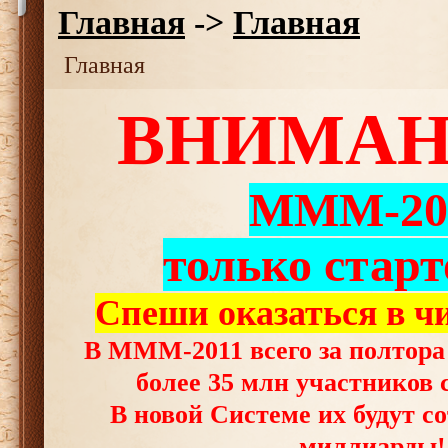
Главная
->
Главная
Главная
ВНИМАНИ
МММ-20
только старт
Спеши оказаться в ч
В МММ-2011 всего за полтора
более 35 млн участников с
В новой Системе их будут с
миллиарды!