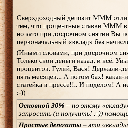
Сверхдоходный депозит МММ отлич
тем, что процентные ставки МММ в
но зато при досрочном снятии Вы п
первоначальный «вклад» без начисл
(Иными словами, при досрочном сн
Только свои деньги назад, и всё. Ув
процентов. Гуляй, Вася! Держали-де
пять месяцев... А потом бах! какая-
статейка в прессе!!.. И поделом! А н
:-))
Основной 30%
– по этому «вклад
запросить (и получить! :-)) помощ
Простые депозиты
– эти «вклады