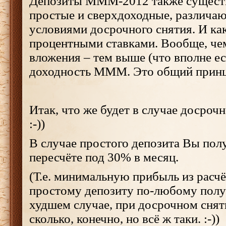
Депозиты МММ-2012 также существ
простые и сверхдоходные, различаю
условиями досрочного снятия. И как
процентными ставками. Вообще, че
вложения – тем выше (что вполне ес
доходность МММ. Это общий принц
Итак, что же будет в случае досрочно
:-))
В случае простого депозита Вы пол
пересчёте под 30% в месяц.
(Т.е. минимальную прибыль из расч
простому депозиту по-любому полу
худшем случае, при досрочном сняти
сколько, конечно, но всё ж таки. :-))