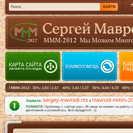
sergey-mavrodi.ms
mavrodi-mmm-2
Зеркала:
и
ПОМНИТЕ!
Проблемы с сайтом или с ЛК никак не влияют на работу 
десятником и успокойтесь. Всё наладится! :-))