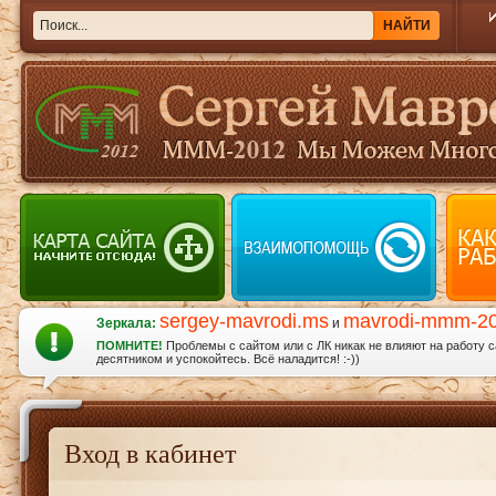
sergey-mavrodi.ms
mavrodi-mmm-2
Зеркала:
и
ПОМНИТЕ!
Проблемы с сайтом или с ЛК никак не влияют на работу 
десятником и успокойтесь. Всё наладится! :-))
Вход в кабинет