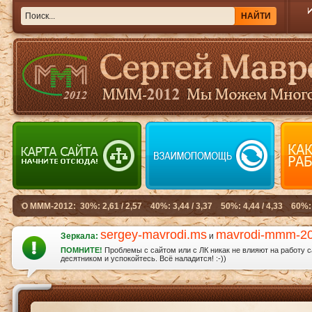
sergey-mavrodi.ms
mavrodi-mmm-2
Зеркала:
и
ПОМНИТЕ!
Проблемы с сайтом или с ЛК никак не влияют на работу 
десятником и успокойтесь. Всё наладится! :-))