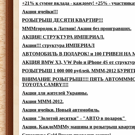
+21% к сумме вклада - каждому! +25% - участни
Акция ячейки!!!
РОЗЫГРЫШ ДЕСЯТИ КВАРТИР!!!
МММгородок в Латвии! Акция без проигравших.
АКЦИЯ! СТРУКТУРА ИМПЕРИАЛ.
Акция!!! структура ИМПЕРИАЛ
АВТОМОБИЛЬ В ПОДАРОК! и 100 ГРИВЕН НА
АКЦИЯ BMW X3, VW Polo и iPhone 4S от структ
РОЗЫГРЫШ 1 000 000 рублей. МММ-2012 БУРЯ
ВНИМАНИЕ РОЗЫГРЫШ!!!! ПЯТЬ АВТОМММ
TOYOTA CAMRY!!!!
Акция для жителей Украины.
Акция МММ-2012.
Акция ячейки. Новый автомобиль.
Акция "Золотой десятки" - "АВТО в подарок"
Акция. КаждоМММу машина и розыгрыш кварти