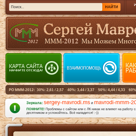
sergey-mavrodi.ms
mavrodi-mmm-2
Зеркала:
и
ПОМНИТЕ!
Проблемы с сайтом или с ЛК никак не влияют на работу 
десятником и успокойтесь. Всё наладится! :-))