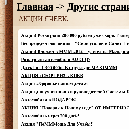
Главная
->
Другие стра
АКЦИИ ЯЧЕЕК.
Акция! Розыгрыш 200 000 рублей уже скоро. Импе
Беспрецедентная акция – “Свой уголок в Санкт-Пе
Акция! Вложил в МММ-2012 -- улетел на Мальдив
Розыгрыш автомобиля AUDI Q7
ДжекПот 1 300 000р. В структуре MAXIMMM
АКЦИЯ «СЮРПРИЗ». КИЕВ
Акция «Здоровье вашим детям»
Акция для участников и руководителей Системы!!
Автомобили в ПОДАРОК!
АКЦИЯ "Подарок к Новому году" ОТ ИМПЕРИА
Автомобиль через 200 дней!
Акция "ПоМММощь Для Учебы!"