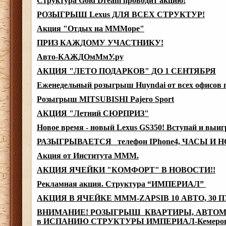
Структура Gold Dream проводит акцию!
РОЗЫГРЫШ Lexus ДЛЯ ВСЕХ СТРУКТУР!
Акция "Отдых на МММоре"
ПРИЗ КАЖДОМУ УЧАСТНИКУ!
Авто-КАЖДОмМмУ.ру
АКЦИЯ "ЛЕТО ПОДАРКОВ" ДО 1 СЕНТЯБРЯ
Еженедельный розыгрыш Huyndai от всех офисов г
Розыгрыш MITSUBISHI Pajero Sport
АКЦИЯ "Летний СЮРПРИЗ"
Новое время - новый Lexus GS350! Вступай и выи
РАЗЫГРЫВАЕТСЯ телефон IPhone4, ЧАСЫ И 
Акция от Института МММ.
АКЦИЯ ЯЧЕЙКИ "КОМФОРТ" В НОВОСТИ!!
Рекламная акция. Структура “ИМПЕРИАЛ”
АКЦИЯ В ЯЧЕЙКЕ MMM-ZAPSIB 10 АВТО, 30 
ВНИМАНИЕ! РОЗЫГРЫШ КВАРТИРЫ, АВТОМОБ
в ИСПАНИЮ СТРУКТУРЫ ИМПЕРИАЛ-Кемеров