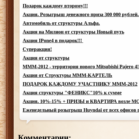
Подарок каждому второму!!!
Акция. Розыгрыш денежного приза 300 000 рублей
Автомобиль от структуры Альфа.
Акция на Милион от структуры Новый путь
Акция IPone4 в подарок!!!
Суперакция!
Акция от структуры
МММ-2012 - территория нового Mitsubishi Pajero 4!
Акция от Структуры МММ-КАРТЕЛЬ
ПОДАРОК КАЖДОМУ УЧАСТНИКУ МММ-2012
Акция структуры "ФЕНИКС"10% к сумме
Акция. 10%-15% + ПРИЗЫ и КВАРТИРА возле МОР
Еженедельный розыгрыш Huyndai от всех офисов г
Комментарии: