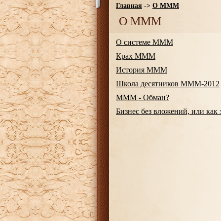
Главная
->
О МММ
О МММ
О системе МММ
Крах МММ
История МММ
Школа десятников МММ-2012
МММ - Обман?
Бизнес без вложений, или как