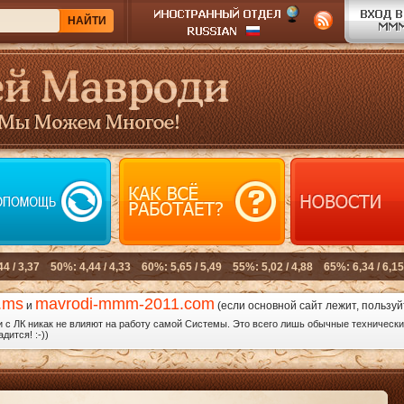
.ms
mavrodi-mmm-2011.com
и
(если основной сайт лежит, пользуй
с ЛК никак не влияют на работу самой Системы. Это всего лишь обычные технические
дится! :-))