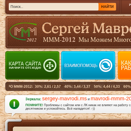
sergey-mavrodi.ms
mavrodi-mmm-2
Зеркала:
и
ПОМНИТЕ!
Проблемы с сайтом или с ЛК никак не влияют на работу 
десятником и успокойтесь. Всё наладится! :-))