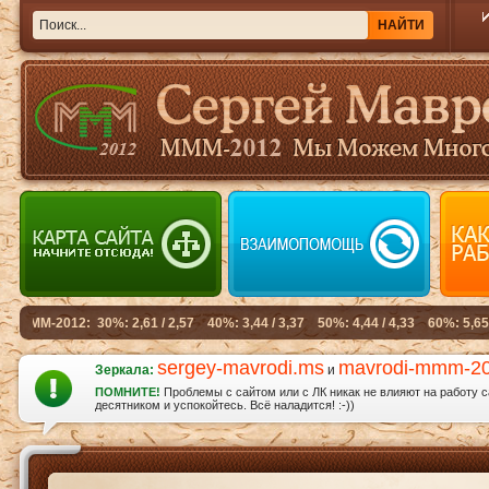
sergey-mavrodi.ms
mavrodi-mmm-2
Зеркала:
и
ПОМНИТЕ!
Проблемы с сайтом или с ЛК никак не влияют на работу 
десятником и успокойтесь. Всё наладится! :-))