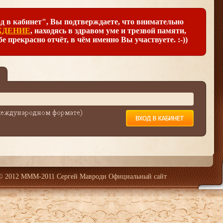
 в кабинет", Вы подтверждаете, что внимательно
ЖДЕНИЕ
, находясь в здравом уме и трезвой памяти,
бе прекрасно отчёт, в чём именно Вы участвуете. :-))
© 2012 МММ-2011 Сергей Мавроди Официальный сайт