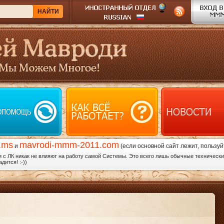
.ms
mavrodi-mmm-2011.com
и
(если основной сайт лежит, пользуй
с ЛК никак не влияют на работу самой Системы. Это всего лишь обычные технические
дится! :-))