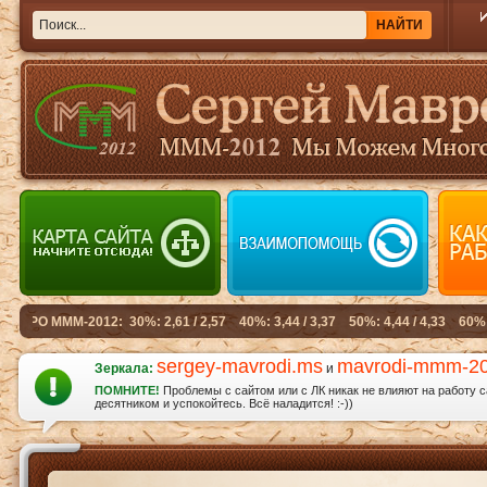
sergey-mavrodi.ms
mavrodi-mmm-2
Зеркала:
и
ПОМНИТЕ!
Проблемы с сайтом или с ЛК никак не влияют на работу 
десятником и успокойтесь. Всё наладится! :-))