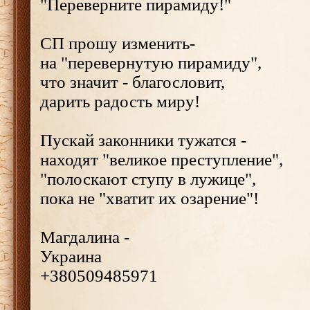
"Переверните пирамиду!"
СП прошу изменить-
на "перевернутую пирамиду",
что значит - благословит,
дарить радость миру!
Пускай законники тужатся -
находят "великое преступление",
"полоскают ступу в лужице",
пока не "хватит их озарение"!
Магдалина -
Украина
+380509485971