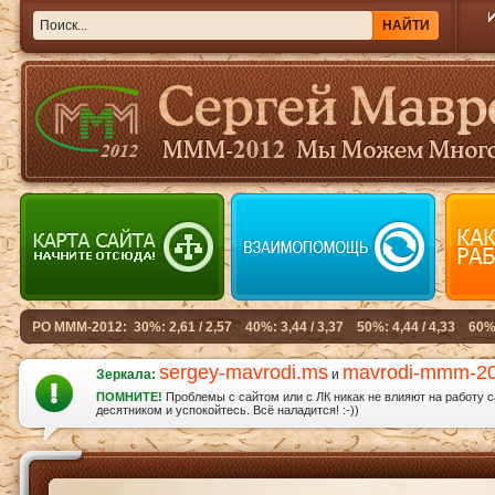
sergey-mavrodi.ms
mavrodi-mmm-2
Зеркала:
и
ПОМНИТЕ!
Проблемы с сайтом или с ЛК никак не влияют на работу 
десятником и успокойтесь. Всё наладится! :-))