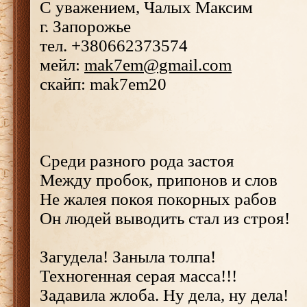
С уважением, Чалых Максим
г. Запорожье
тел. +380662373574
мейл:
mak7em@gmail.com
скайп: mak7em20
Среди разного рода застоя
Между пробок, припонов и слов
Не жалея покоя покорных рабов
Он людей выводить стал из строя!
Загудела! Заныла толпа!
Техногенная серая масса!!!
Задавила жлоба. Ну дела, ну дела!