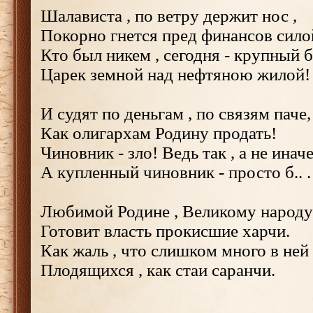
Шалависта , по ветру держит нос ,
Покорно гнется пред финансов сило
Кто был никем , сегодня - крупный б
Царек земной над нефтяною жилой!
И судят по деньгам , по связям паче,
Как олигархам Родину продать!
Чиновник - зло! Ведь так , а не иначе
А купленный чиновник - просто б.. .
Любимой Родине , Великому народ
Готовит власть прокисшие харчи.
Как жаль , что слишком много в ней
Плодящихся , как стаи саранчи.