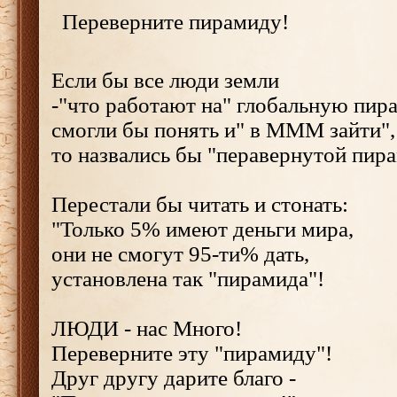
Переверните пирамиду!
Если бы все люди земли
-"что работают на" глобальную пир
смогли бы понять и" в МММ зайти",
то назвались бы "перавернутой пир
Перестали бы читать и стонать:
"Только 5% имеют деньги мира,
они не смогут 95-ти% дать,
установлена так "пирамида"!
ЛЮДИ - нас Много!
Переверните эту "пирамиду"!
Друг другу дарите благо -