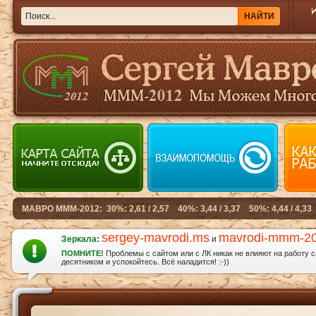
sergey-mavrodi.ms
mavrodi-mmm-2
Зеркала:
и
ПОМНИТЕ!
Проблемы с сайтом или с ЛК никак не влияют на работу 
десятником и успокойтесь. Всё наладится! :-))