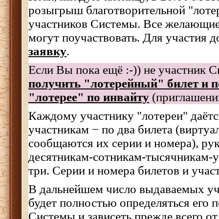
розыгрыш благотворительной "лот
участников Системы. Все желающие
могут поучаствовать. Для участия 
заявку
.
Если Вы пока ещё :-)) не участник 
получить "лотерейный" билет и п
"лотерее" по инвайту
(приглашени
Каждому участнику "лотереи" даёт
участникам − по два билета (виртуа
сообщаются их серии и номера), ру
десятникам-сотникам-тысячникам-
три. Серии и номера билетов и уча
В дальнейшем число выдаваемых уч
будет полностью определяться его 
Системы и зависеть прежде всего от