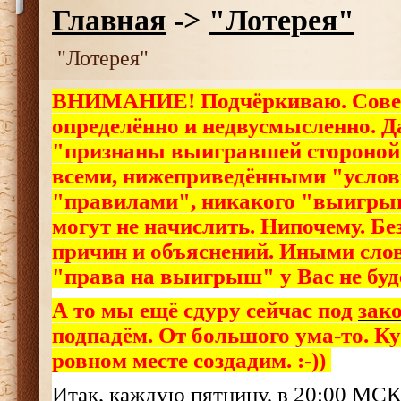
Главная
->
"Лотерея"
"Лотерея"
ВНИМАНИЕ! Подчёркиваю. Совер
определённо и недвусмысленно. Д
"признаны выигравшей стороной"
всеми, нижеприведёнными "усло
"правилами", никакого "выигры
могут не начислить. Нипочему. Бе
причин и объяснений. Иными сло
"права на выигрыш" у Вас не буд
А то мы ещё сдуру сейчас под
зако
подпадём. От большого ума-то. Ку
ровном месте создадим. :-))
Итак, каждую пятницу, в 20:00 МСК