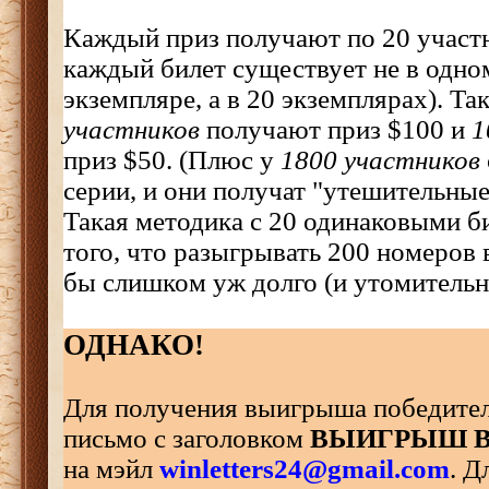
Каждый приз получают по 20 участ
каждый билет существует не в одн
экземпляре, а в 20 экземплярах). Т
участников
получают приз $100 и
1
приз $50. (Плюс у
1800 участников
серии, и они получат "утешительные"
Такая методика с 20 одинаковыми би
того, что разыгрывать 200 номеров
бы слишком уж долго (и утомительно!
ОДНАКО!
Для получения выигрыша победите
письмо c заголовком
ВЫИГРЫШ В
на мэйл
winletters24@gmail.com
. 