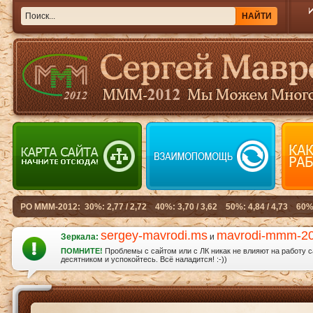
sergey-mavrodi.ms
mavrodi-mmm-2
Зеркала:
и
ПОМНИТЕ!
Проблемы с сайтом или с ЛК никак не влияют на работу 
десятником и успокойтесь. Всё наладится! :-))