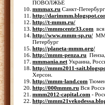
ПОВОЛЖЬЕ
mmmax.ru
Санкт-Петербург
http://darimmm.blogspot.co
http://t-mmm.ru/
http://mmmcentr33.com
вся
http://www.mmm-sp.ru/
МММ
Петербург
http://planeta-mmm.org/
http://mmm-penza.ru
Пенза
mmmania.net
Украина, Росс
http://mmm2011-sait.blogspo
Херсон.
http://mmm-land.com
Тюмен
http://000mmm.ru
Вся Росси
mmm2012-capital.com
- Рос
http://mmm21vekodessa.blo