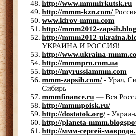
http://www.mmmirkutsk.ru
http://mmm-kzn.com/
Россия
www.kirov-mmm.com
http://mmm2012-zapsib.blog
http://mmm2012-ukraina.bl
УКРАИНА И РОССИЯ!
http://www.ukraina-mmm.c
http://mmmpro.com.ua
http://myrussiammm.com
mmm-zapsib.com/
- Урал, С
Сибирь
mmmfinance.ru
— Вся Росс
http://mmmpoisk.ru/
http://dostatok.org/
- Украин
http://planeta-mmm.blogspo
http://ммм-сергей-мавроди