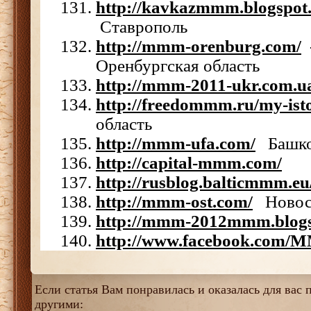
http://kavkazmmm.blogspot
Ставрополь
http://mmm-orenburg.com/
Оренбургская область
http://mmm-2011-ukr.com.u
http://freedommm.ru/my-isto
область
http://mmm-ufa.com/
Башко
http://capital-mmm.com/
http://rusblog.balticmmm.eu
http://mmm-ost.com/
Новос
http://mmm-2012mmm.blogs
http://www.facebook.com
Если статья Вам понравилась и оказалась для вас п
другими: