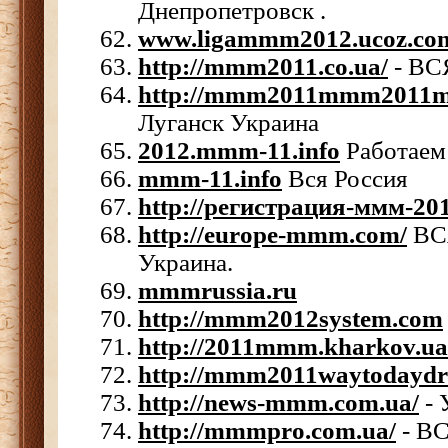
Днепропетровск .
www.ligammm2012.ucoz.co
http://mmm2011.co.ua/
- ВС
http://mmm2011mmm2011m
Луганск Украина
2012.mmm-11.info
Работаем 
mmm-11.info
Вся Россия
http://регистрация-ммм-20
http://europe-mmm.com/
ВСЯ
Украина.
mmmrussia.ru
http://mmm2012system.com
http://2011mmm.kharkov.ua
http://mmm2011waytodaydr
http://news-mmm.com.ua/
- 
http://mmmpro.com.ua/
- В