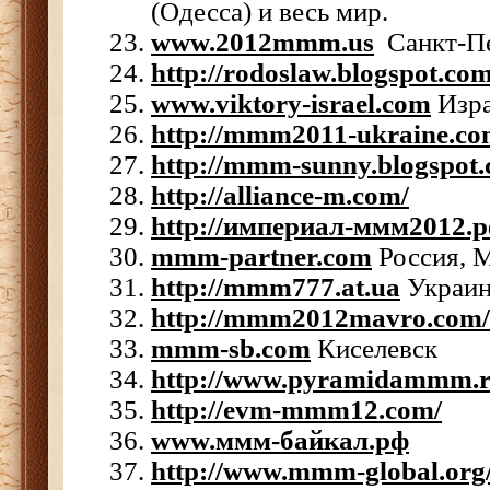
(Одесса) и весь мир.
www.2012mmm.us
Санкт-П
http://rodoslaw.blogspot.com
www.viktory-israel.com
Изр
http://mmm2011-ukraine.c
http://mmm-sunny.blogspot.
http://alliance-m.com/
http://империал-ммм2012.
mmm-partner.com
Россия, 
http://mmm777.at.ua
Украин
http://mmm2012mavro.com/
mmm-sb.com
Киселевск
http://www.pyramidammm.r
http://evm-mmm12.com/
www.ммм-байкал.рф
http://www.mmm-global.org