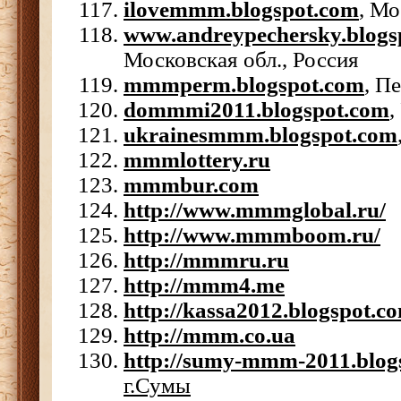
ilovemmm.blogspot.com
, Мо
www.andreypechersky.blogs
Московская обл., Россия
mmmperm.blogspot.com
, П
dommmi2011.blogspot.com
,
ukrainesmmm.blogspot.com
mmmlottery.ru
mmmbur.com
http://www.mmmglobal.ru/
http://www.mmmboom.ru/
http://mmmru.ru
http://mmm4.me
http://kassa2012.blogspot.c
http://mmm.co.ua
http://sumy-mmm-2011.blog
г.Сумы