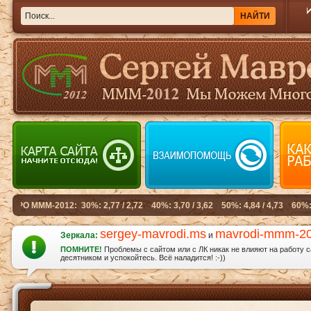
sergey-mavrodi.ms
mavrodi-mmm-2
Зеркала:
и
ПОМНИТЕ!
Проблемы с сайтом или с ЛК никак не влияют на работу 
десятником и успокойтесь. Всё наладится! :-))