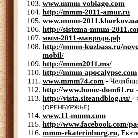
www.mmm-voblago.com
http://mmm-2011-amur.ru
www.mmm-2011.kharkov.u
http://sistema-mmm-2011.c
ммм-2011-мавроди.рф
http://mmm-kuzbass.ru/novo
mobil/
http://mmm2011.ms/
http://mmm-apocalypse.com
www.mmm74.com
-
Челябин
http://www.home-dom61.ru
http://vista.siteandblog.ru/
-
(ОРЕНБУРЖЬЕ)
www.11-mmm.com
http://www.facebook.com/
mmm-ekaterinburg.ru
, Екат