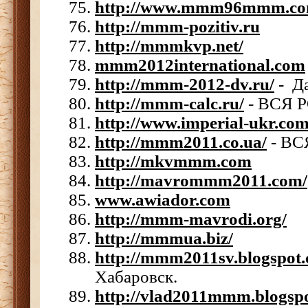
http://www.mmm96mmm.c
http://mmm-pozitiv.ru
http://mmmkvp.net/
mmm2012international.com
http://mmm-2012-dv.ru/
- Да
http://mmm-calc.ru/
- ВСЯ 
http://www.imperial-ukr.com
http://mmm2011.co.ua/
- ВС
http://mkvmmm.com
http://mavrommm2011.com/
www.awiador.com
http://mmm-mavrodi.org/
http://mmmua.biz/
http://mmm2011sv.blogspot
Хабаровск.
http://vlad2011mmm.blogspo