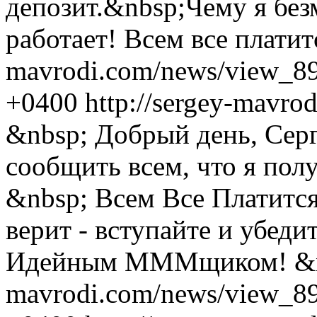
депозит.&nbsp;Чему я бе
работает! Всем все платит
mavrodi.com/news/view_89
+0400
http://sergey-mavr
&nbsp; Добрый день, Сер
сообщить всем, что я пол
&nbsp; Всем Все Платитс
верит - вступайте и убеди
Идейным МММщиком! &n
mavrodi.com/news/view_89