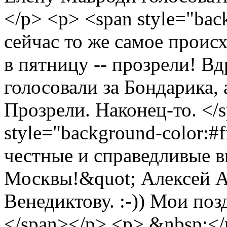
</p> <p> <span style="bac
сейчас то же самое проис
в пятницу -- прозрели! Вд
голосовали за Бондарика, 
Прозрели. Наконец-то. </
style="background-color:#
честные и справедливые 
Москвы!&quot; Алексей А
Венедиктову. :-)) Мои поз
</span></p> <p> &nbsp;</