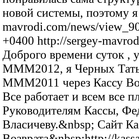
новой системы, поэтому я
mavrodi.com/news/view_90
+0400
http://sergey-mavr
Доброго времени суток ,
МММ2012, я Черных Татья
МММ2011 через Кассу Возв
Все работает и всем все п
Руководителям Кассы, Ф
Власичеву.&nbsp; Сайт К
Возврата&nbsp;http://kas