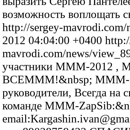
выразить Сергею Пантел
возможность воплощать св
http://sergey-mavrodi.com
2012 04:04:00 +0400
http:
mavrodi.com/news/view_8
участники МММ-2012 ,
ВСЕМММ!&nbsp; MMM-Z
руководители, Всегда на 
команде MMM-ZapSib:&nb
email:Kargashin.ivan@gma