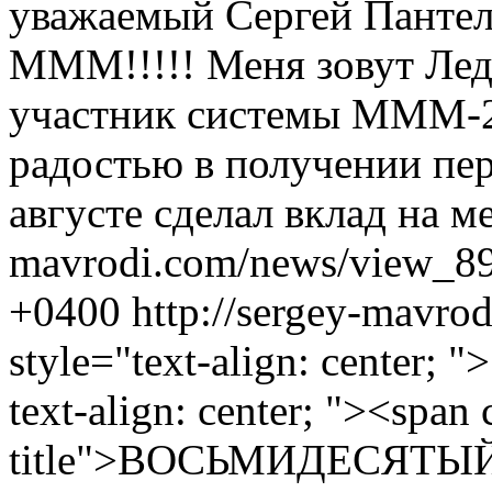
уважаемый Сергей Пантеле
МММ!!!!! Меня зовут Леде
участник системы МММ-2
радостью в получении пе
августе сделал вклад на м
mavrodi.com/news/view_89
+0400
http://sergey-mavr