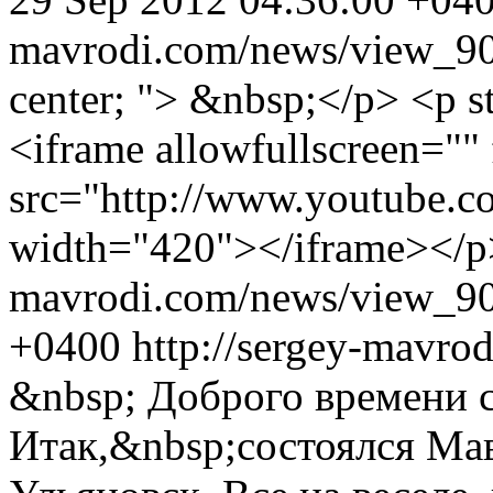
mavrodi.com/news/view_9
center; "> &nbsp;</p> <p st
<iframe allowfullscreen=""
src="http://www.youtube
width="420"></iframe></
mavrodi.com/news/view_90
+0400
http://sergey-mavr
&nbsp; Доброго времени су
Итак,&nbsp;состоялся Мав