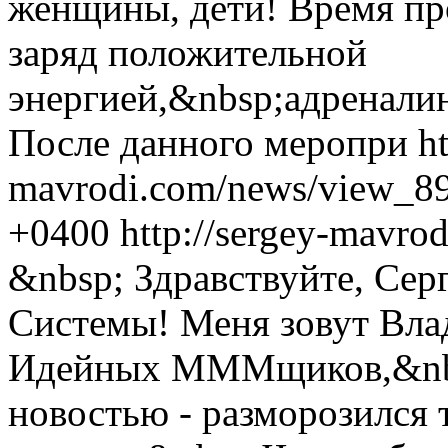
женщины, дети! Время пр
заряд положительной
энергией,&nbsp;адренали
После данного меропри
ht
mavrodi.com/news/view_89
+0400
http://sergey-mavr
&nbsp; Здравствуйте, Сер
Системы! Меня зовут Вла
Идейных МММщиков,&nbs
новостью - разморозился