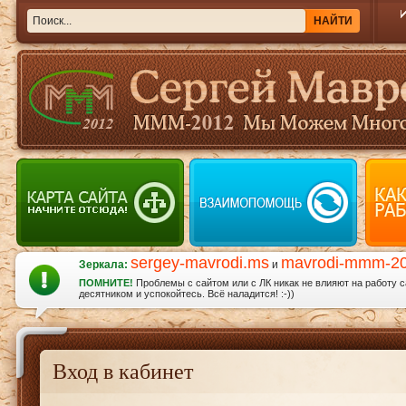
sergey-mavrodi.ms
mavrodi-mmm-2
Зеркала:
и
ПОМНИТЕ!
Проблемы с сайтом или с ЛК никак не влияют на работу 
десятником и успокойтесь. Всё наладится! :-))
Вход в кабинет