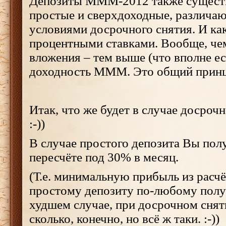
Депозиты МММ-2012 также существ
простые и сверхдоходные, различаю
условиями досрочного снятия. И как
процентными ставками. Вообще, че
вложения – тем выше (что вполне ес
доходность МММ. Это общий принц
Итак, что же будет в случае досрочно
:-))
В случае простого депозита Вы пол
пересчёте под 30% в месяц.
(Т.е. минимальную прибыль из расч
простому депозиту по-любому полу
худшем случае, при досрочном сняти
сколько, конечно, но всё ж таки. :-))