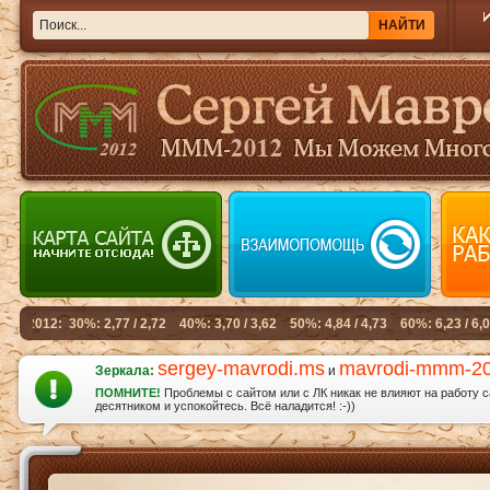
sergey-mavrodi.ms
mavrodi-mmm-2
Зеркала:
и
ПОМНИТЕ!
Проблемы с сайтом или с ЛК никак не влияют на работу 
десятником и успокойтесь. Всё наладится! :-))