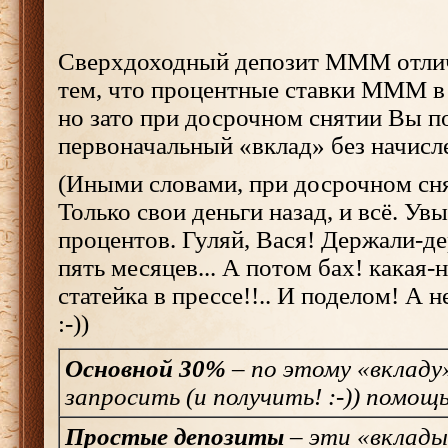
Сверхдоходный депозит МММ отлич
тем, что процентные ставки МММ в
но зато при досрочном снятии Вы п
первоначальный «вклад» без начисл
(Иными словами, при досрочном сн
Только свои деньги назад, и всё. Ув
процентов. Гуляй, Вася! Держали-де
пять месяцев... А потом бах! какая-
статейка в прессе!!.. И поделом! А н
:-))
Основной 30%
– по этому «вклад
запросить (и получить! :-)) помощ
Простые депозиты
– эти «вклады