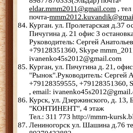
89877870333(Эльдар) почта-
eldar.mmm2011@gmail.com
, те
почта-
mmm2012.kuvandik@gmai
Курган. ул. Пролетарская д.37 о
Пичугина д. 21 офис 3 остановк
Руководитель: Сергей Анатолье
+79128351360, Skype mmm_2011_
ivanenko45s2012@gmail.com
Курган, ул. Пичугина д. 21, офис
"Рынок".Руководитель: Сергей А
+79128359555, +79128351360, 
, email: ivanenko45s2012@gmail
Курск, ул. Дзержинского, д. 13, 
"КОНТИНЕНТ", 4 этаж
Тел.: 311 773 http://mmm-kursk.b
Лениногорск ул. Шашина д.76 те