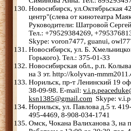
Симинова Анна. Тел.: 89529345
Новосибирск, ул.Октябрьская 42
центр"(слева от кинотеатра Маяк
Руководители: Шатровой Серге
Тел.: +79529384269, +79537681
Skype: voron7477, guanui, owl7
Новосибирск, ул. Б. Хмельницког
Горького). Тел.: 375-01-33
Новосибирская обл., р.п. Колыва
на 3 эт. http://kolyvan-mmm2011
Норильск, пр-т Ленинский 19 офи
38-09-98. E-mail:
v.i.p.peaceduk
ksn1385@gmail.com
Skype: v.i.
Норильск, ул. Павлова д.5 т. 419
495-4469, 8-908-034-1741
Омск, Чокана Валиханова 3, на 