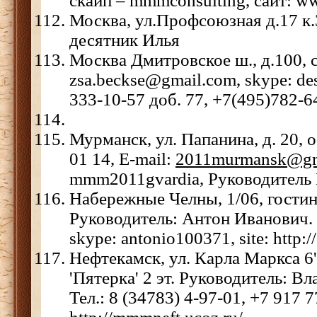
скайп – mmmconsulting, сайт: 
Москва, ул.Профсоюзная д.17 к.3
десятник Илья
Москва Дмитровское ш., д.100, 
zsa.beckse@gmail.com, skype: des
333-10-57 доб. 77, +7(495)782-6
Мурманск, ул. Папанина, д. 20, о
01 14, Е-mail:
2011murmansk@gm
mmm2011gvardia, Руководитель 
Набережные Челны, 1/06, гости
Руководитель: Антон Иванович. 
skype: antonio100371, site: http
Нефтекамск, ул. Карла Маркса 6'
'Пятерка' 2 эт. Руководитель: Вл
Тел.: 8 (34783) 4-97-01, +7 917 