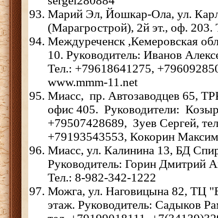
sergei280884
Марий Эл, Йошкар-Ола, ул. Кар
(Марагрострой), 2й эт., оф. 203. 
Междуреченск ,Кемеровская обл.
10. Руководитель: Иванов Алекс
Тел.: +79618641275, +79609285
www.mmm-11.net
Миасс, пр. Автозаводцев 65, Т
офис 405. Руководители: Козыр
+79507428689, Зуев Сергей, тел
+79193543553, Кокорин Максим,
Миасс, ул. Калинина 13, БД Спи
Руководитель: Горин Дмитрий А
Тел.: 8-982-342-1222
Можга, ул. Наговицына 82, ТЦ "
этаж. Руководитель: Садыков Ра