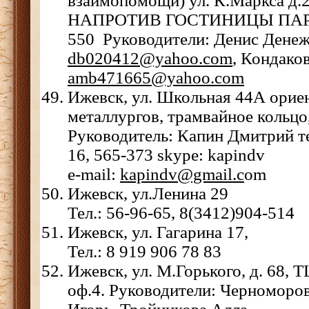
взаимопомощи) ул. К.Маркса д.
НАПРОТИВ ГОСТИНИЦЫ ПАРК 
550 Руководители: Денис Денеж
db020412@yahoo.com
, Кондако
amb471665@yahoo.com
Ижевск, ул. Школьная 44А
орие
металлургов, трамвайное кольцо
Руководитель: Капин Дмитрий
т
16, 565-373
skype: kapindv
e-mail:
kapindv@gmail.c
om
Ижевск, ул.Ленина 29
Тел.: 56-96-65, 8(3412)904-514
Ижевск, ул. Гагарина 17,
Тел.: 8 919 906 78 83
Ижевск, ул. М.Горького, д. 68, Т
оф.4. Руководители: Черноморо