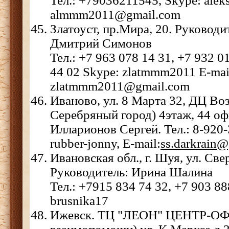
Тел.: +79036211545, Skype: alek
almmm2011@gmail.com
Златоуст, пр.Мира, 20. Руководи
Дмитрий Симонов
Тел.: +7 963 078 14 31, +7 932 0
44 02 Skype: zlatmmm2011 E-mai
zlatmmm2011@gmail.com
Иваново, ул. 8 Марта 32, ДЦ Во
Серебряный город) 4этаж, 44 оф
Илларионов Сергей. Тел.: 8-920-
rubber-jonny, E-mail:
ss.darkrain
Ивановская обл., г. Шуя, ул. Све
Руководитель: Ирина Шалина
Тел.: +7915 834 74 32, +7 903 88
brusnika17
Ижевск. ТЦ "ЛЕОН" ЦЕНТР-ОФИ