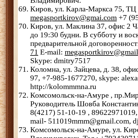
Владимирович.
Киров, ул. Карла-Маркса 75, ТЦ
megasportkirov@gmai.com
+7 (95
Киров, ул. Маклина 37, офис 2 Ч
до 19:30 будни. В субботу и вос
предварительной договоренности
71
E-mail:
megasportkirov@gmai
Skype: dmitry7517
Коломна, ул. Зайцева, д. 38, офи
97, +7-985-1677270, skype: alexa
http://kolommmna.ru
Комсомольск-на-Амуре , пр.Мира
Руководитель Шовба Константин
8(4217) 51-10-19 , 89622971019, 
mail- 511019mmm@gmail.com, dje
Комсомольск-на-Амуре, ул. Киро