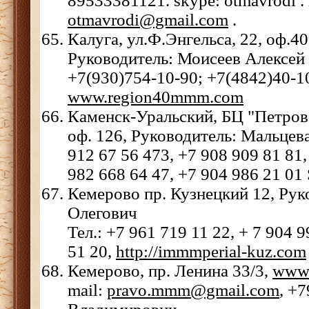
89533381121. skype: otmavrodi . 
otmavrodi@gmail.com
.
Калуга, ул.Ф.Энгельса, 22, оф.40
Руководитель: Моисеев Алексей 
+7(930)754-10-90; +7(4842)40-10
www.region40mmm.com
Каменск-Уральский, БЦ "Петровс
оф. 126, Руководитель: Мальцева
912 67 56 473, +7 908 909 81 81,
982 668 64 47, +7 904 986 21 01
Кемерово пр. Кузнецкий 12, Рук
Олегович
Тел.: +7 961 719 11 22, + 7 904 
51 20,
http://immmperial-kuz.com
Кемерово, пр. Ленина 33/3,
www
mail:
pravo.mmm@gmail.com
, +