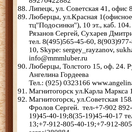
89270422882
Липецк, ул. Советская 41, офис 
Люберцы, ул.Красная 1(офисное
тц"Подосинки"), 10 эт., каб. 104
Рязанов Сергей, Сухарев Дмитр
тел. 8(495)565-45-60, 8(903)977
10, Skype: sergey_rayzanov, sukh
info@mmmluber.ru
Люберцы, Толстого 15, оф. 24. 
Ангелина Гордеева
Тел.: (925) 0323166 www.angel
Магнитогорск ул.Карла Маркса 
Магнитогорск, ул.Советская 158
Фролов Сергей. тел-+7-902 892-
19)45-40-19;8(35-19)45-40-17 те
13;+7-912-805-40-19;+7-912-805