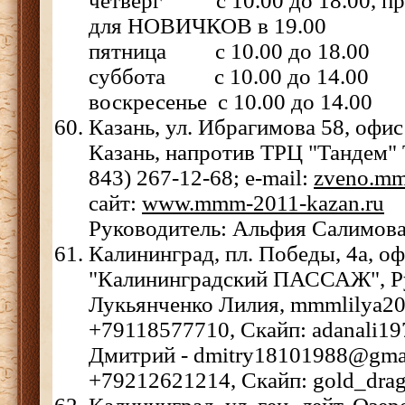
четверг с 10.00 до 18.00, п
для НОВИЧКОВ в 19.00
пятница с 10.00 до 18.00
суббота с 10.00 до 14.00
воскресенье с 10.00 до 14.00
Казань, ул. Ибрагимова 58, офис
Казань, напротив ТРЦ "Тандем"
843) 267-12-68
;
e-mail:
zveno.m
cайт:
www.mmm-2011-kazan.ru
Руководитель: Альфия Салимов
Калининград, пл. Победы, 4а, оф
"Калининградский ПАССАЖ", Р
Лукьянченко Лилия, mmmlilya20
+79118577710, Скайп: adanali19
Дмитрий
- dmitry18101988@gma
+79212621214, Скайп: gold_dr