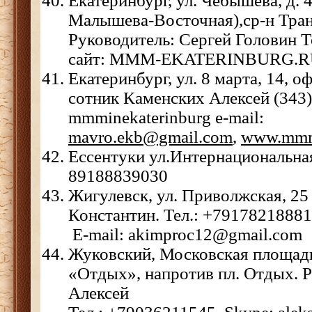
Екатеринбург, ул. Чебышева, д. 4
Малышева-Восточная),ср-н Тран
Руководитель: Сергей Головин Т
сайт: MMM-EKATERINBURG.
Екатеринбург, ул. 8 марта, 14, 
сотник Каменских Алексей (343)
mmminekaterinburg e-mail:
mavro.ekb@gmail.com
,
www.mmm
Ессентуки ул.Интернациональна
89188839030
Жигулевск, ул. Приволжская, 25
Константин. Тел.: +79178218881,
E-mail: akimproc12@gmail.com
Жуковский, Московская площадь,
«Отдых», напротив пл. Отдых. 
Алексей