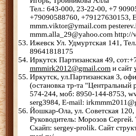
Игорь, Тройникова Алла
Тел.: 643-000, 23-22-00, +7 909
+79090588760, +79127630153, E
mmm.viktor@ymail.com pesterev.
mmm.alla_29@yahoo.com http://vi
Ижевск Ул. Удмуртская 141, Тел.
89641818175
Иркутск Партизанская 49, сот:
mmmirk2012@gmail.com
и сайт
Иркутск, ул.Партизанская 3, офи
(остановка тр-та "Центральный р
574-244, моб: 8950-144-8753, w
serg3984, E-mail: irkmmm2011@
Йошкар-Ола, ул. Советская 120,
Руководитель: Морозов Сергей. 
Скайп: sergey-prolik. Сайт стру