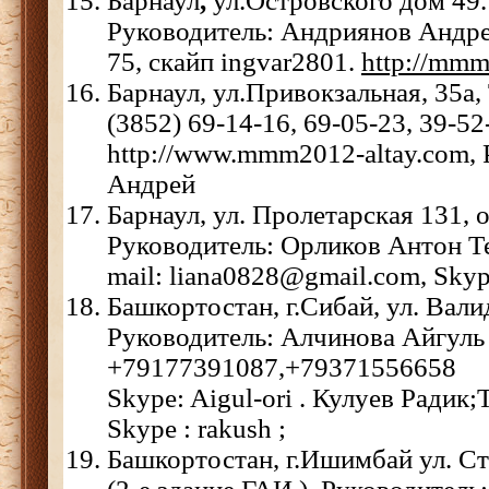
Барнаул
,
ул.Островского дом 49.
Руководитель: Андриянов Андрей
75, скайп ingvar2801.
http://mmm
Барнаул, ул.Привокзальная, 35а,
(3852) 69-14-16, 69-05-23, 39-52
http://www.mmm2012-altay.com, 
Андрей
Барнаул, ул. Пролетарская 131, о
Руководитель: Орликов Антон Тел
mail: liana0828@gmail.com, Skyp
Башкортостан, г.Сибай, ул. Вали
Руководитель: Алчинова Айгуль 
+79177391087,+79371556658
Skype: Aigul-ori . Кулуев Радик
Skype : rakush ;
Башкортостан, г.Ишимбай ул. Ст