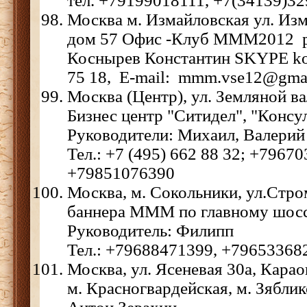
тел. +79199018111, +7(34139)32
Москва м. Измайловская ул. Из
дом 57 Офис -Клуб МММ2012 р
Коснырев Константин SKYPE ko
75 18, E-mail: mmm.vse12@gma
Москва (Центр), ул. Земляной вал 
Бизнес центр "Ситидел", "Консу
Руководители: Михаил, Валерий
Тел.: +7 (495) 662 88 32; +7967
+79851076390
Москва, м. Сокольники, ул.Стро
баннера МММ по главному шоссе
Руководитель: Филипп
Тел.: +79688471399, +79653368
Москва, ул. Ясеневая 30а, Карао
м. Красногвардейская, м. Зяблик