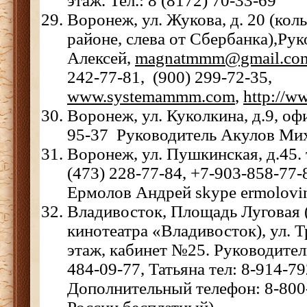
этаж. Тел.: 8 (8172) 70-33-69
Воронеж, ул. Жукова, д. 20 (ко
районе, слева от Сбербанка),Ру
Алексей,
magnatmmm@gmail.co
242-77-81, (900) 299-72-35,
www.systemammm.com
,
http://
Воронеж, ул. Куколкина, д.9, офи
95-37 Руководитель Акулов Миха
Воронеж, ул. Пушкинская, д.45. т
(473) 228-77-84, +7-903-858-77
Ермолов Андрей skype ermolovi
Владивосток, Площадь Луговая (
кинотеатра «Владивосток), ул. Т
этаж, кабинет №25. Руководител
484-09-77, Татьяна тел: 8-914-79
Дополнительный телефон: 8-800-