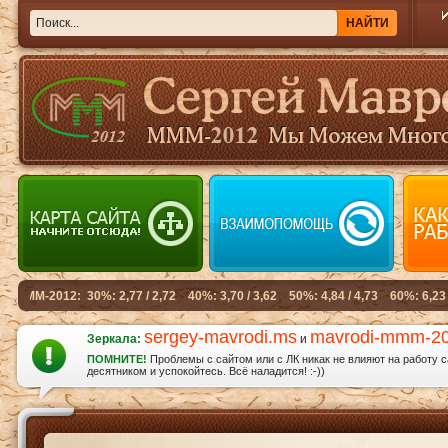
sergey-mavrodi.ms
mavrodi-mmm-2
Зеркала:
и
ПОМНИТЕ!
Проблемы с сайтом или с ЛК никак не влияют на работу 
десятником и успокойтесь. Всё наладится! :-))