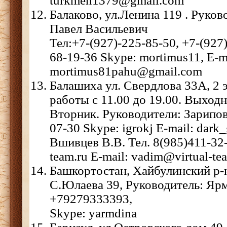
turkmen1379@gmail.com
Балаково, ул.Ленина 119 . Руко
Павел Васильевич
Тел:+7-(927)-225-85-50, +7-(927)
68-19-36 Skype: mortimus11, E-m
mortimus81pahu@gmail.com
Балашиха ул. Свердлова 33А, 2 
работы с 11.00 до 19.00. Выход
Вторник. Руководители: Зарипов 
07-30 Skype: igrokj E-mail: dark
Вшивцев В.В. Тел. 8(985)411-32-3
team.ru E-mail: vadim@virtual-tea
Башкортостан, Хайбулинский р-н,
С.Юлаева 39, Руководитель: Ярм
+79279333393,
Skype: yarmdina