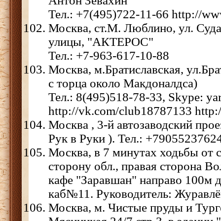
Антон Зевахин
Тел.: +7(495)722-11-66 http://w
Москва, ст.М. Люблино, ул. Судак
улицы, "АКТЕРОС"
Тел.: +7-963-617-10-88
Москва, м.Братиславская, ул.Бра
с торца около Макдоналдса)
Тел.: 8(495)518-78-33, Skype: ya
http://vk.com/club18787133 http:
Москва , 3-й автозаводский прое
Рук в Руки ). Тел.: +7905523762
Москва, в 7 минутах ходьбы от с
сторону обл., правая сторона Вол
кафе "Заравшан" направо 100м д.
каб№11. Руководитель: Журавл
Москва, м. Чистые пруды и Тург