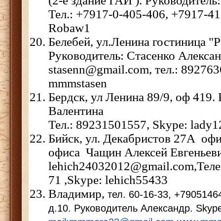
(2-е здание ГАИ ). Руководитель
Тел.: +7917-0-405-406, +7917-41
Robaw1
Белебей, ул.Ленина гостиница "
Руководитель: Стасенко Алексан
stasenn@gmail.com, тел.: 89276
mmmstasen
Бердск, ул Ленина 89/9, оф 419.
Валентина
Тел.: 89231501557, Skype: lady
Бийск, ул. Декабристов 27А офи
офиса Чащин Алексей Евгень
lehich24032012@gmail.com,Тел
71
,Skype: lehich55433
Владимир,
тел. 60-16-33, +7905146
д.10. Руководитель Александр. Skype