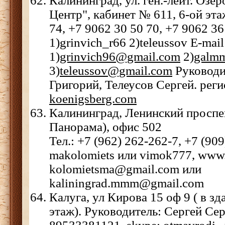
Калининград, ул. ген.-лейт. Озер
Центр", кабинет № 611, 6-ой этаж
74, +7 9062 30 50 70, +7 9062 36
1)grinvich_r66 2)teleussov Е-mail
1)
grinvich96@gmail.com
2)
galm
3)
teleussov@gmail.com
Руководи
Григорий, Телеусов Сергей. рег
koenigsberg.com
Калининград, Ленинский проспе
Панорама), офис 502
Тел.: +7 (962) 262-262-7, +7 (90
makolomiets или vimok777, www.
kolomietsma@gmail.com или
kaliningrad.mmm@gmail.com
Калуга, ул Кирова 15 оф 9 ( в зд
этаж). Руководитель: Сергей Сер