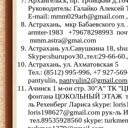
Архангельск, пр. Троицкий д.164
Руководитель: Галайко Алексей 
E-mail: mmm029arh@gmail.com
Астрахань, мкр Бабаевского ул. 
armter-1983 +79678298993 поч
mmm.astra@gmai.com
Астрахань ул.Савушкина 18, shu
Skype:shurupov30.,тел:29-66-60
Астрахань, ул. Ахматовская 5
Тел.: (8512) 995-996, +7 927-569
pantyulin,
pantyulin2@gmail.com
Ачинск 1 м-он стр. 30"А" ТК "
фонтана ЦОКОЛЬНЫЙ ЭТАЖ тел
ль Рехенберг Лариса skype: loris
loris198627@gmail.com рук-ль 
тел.89535928560 skype: turkmen