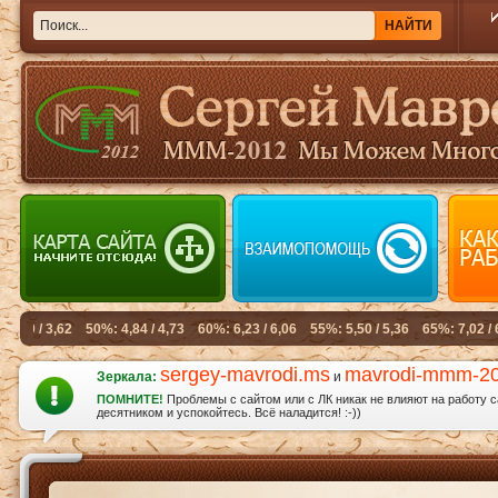
sergey-mavrodi.ms
mavrodi-mmm-2
Зеркала:
и
ПОМНИТЕ!
Проблемы с сайтом или с ЛК никак не влияют на работу 
десятником и успокойтесь. Всё наладится! :-))