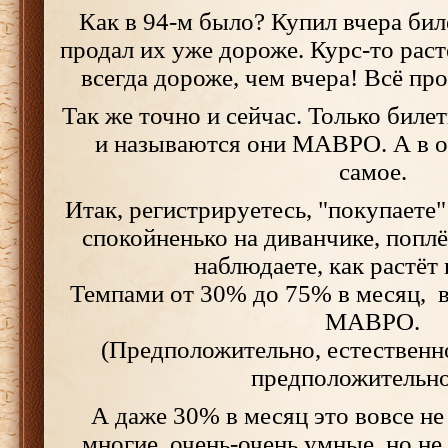
Как в 94-м было? Купил вчера би
продал их уже дороже. Курс-то раст
всегда дороже, чем вчера! Всё про
Так же точно и сейчас. Только биле
и называются они МАВРО. А в о
самое.
Итак, регистрируетесь, "покупаете
спокойненько на диванчике, поплё
наблюдаете, как растёт 
Темпами от 30% до 75% в месяц, в
МАВРО.
(Предположительно, естественно
предположительно.
А даже 30% в месяц это вовсе не
многие, очень-очень умные, но не