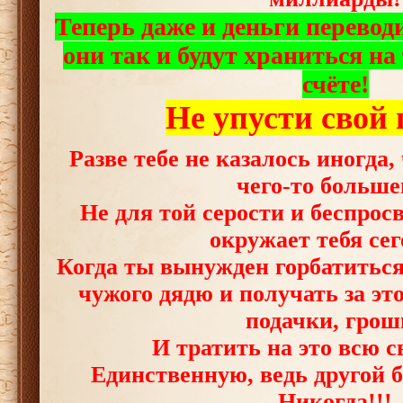
Теперь даже и деньги переводи
они так и будут храниться на
счёте!
Не упусти свой 
Разве тебе не казалось иногда,
чего-то больше
Не для той серости и беспрос
окружает тебя се
Когда ты вынужден горбатиться 
чужого дядю и получать за эт
подачки, грош
И тратить на это всю 
Единственную, ведь другой б
Никогда!!!