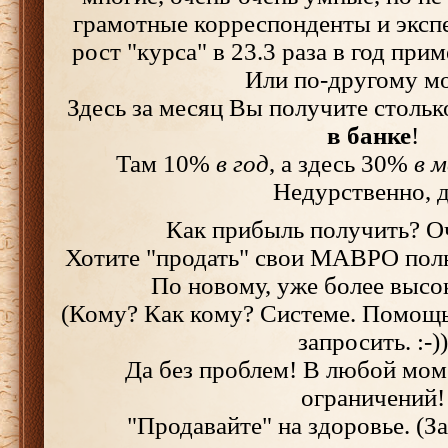
грамотные корреспонденты и экспер
рост "курса" в 23.3 раза в год прим
Или по-другому м
Здесь за месяц Вы получите стольк
в банке
!
Там 10%
в год
, а здесь 30%
в м
Недурственно, 
Как прибыль получить? О
Хотите "продать" свои МАВРО пол
По новому, уже более высо
(Кому? Как кому? Системе. Помощь
запросить. :-))
Да без проблем! В любой моме
ограничений!
"Продавайте" на здоровье. (За