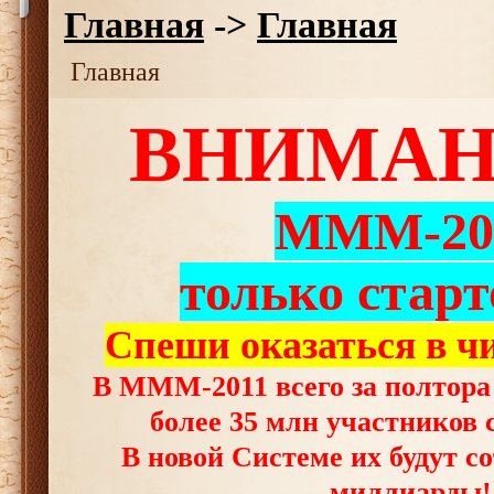
Главная
->
Главная
Главная
ВНИМАНИ
МММ-20
только старт
Спеши оказаться в ч
В МММ-2011 всего за полтора
более 35 млн участников с
В новой Системе их будут с
миллиарды!