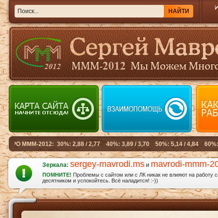
sergey-mavrodi.ms
mavrodi-mmm-2
Зеркала:
и
ПОМНИТЕ!
Проблемы с сайтом или с ЛК никак не влияют на работу 
десятником и успокойтесь. Всё наладится! :-))