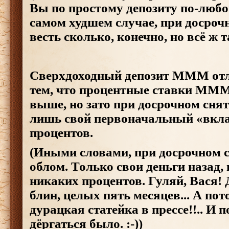
Вы по простому депозиту по-любо
самом худшем случае, при досрочн
весть сколько, конечно, но всё ж та
Сверхдоходный депозит МММ отли
тем, что процентные ставки МММ
выше, но зато при досрочном сня
лишь свой первоначальный «вкла
процентов.
(Иными словами, при досрочном 
облом. Только свои деньги назад, 
никаких процентов. Гуляй, Вася!
блин, целых пять месяцев... А пот
дурацкая статейка в прессе!!.. И 
дёргаться было. :-))