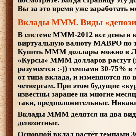
Вы за это время уже заработать мог
Вклады МММ. Виды «депози
В системе МММ-2012 все деньги 
виртуальную валюту МАВРО по т
Купить МММ доллары можно в 
«Курсы» МММ долларов растут (
разумеется :-)) темпами 30-75% в 
от типа вклада, и изменяются по 
четвергам. При этом будущие «
известны заранее на многие месяц
таки, предположительные. Никаких
Вклады МММ делятся на два вида
депозитные.
Основной вклад растёт темпами 3