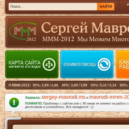
sergey-mavrodi.ms
mavrodi-mmm-2
Зеркала:
и
ПОМНИТЕ!
Проблемы с сайтом или с ЛК никак не влияют на работу 
десятником и успокойтесь. Всё наладится! :-))