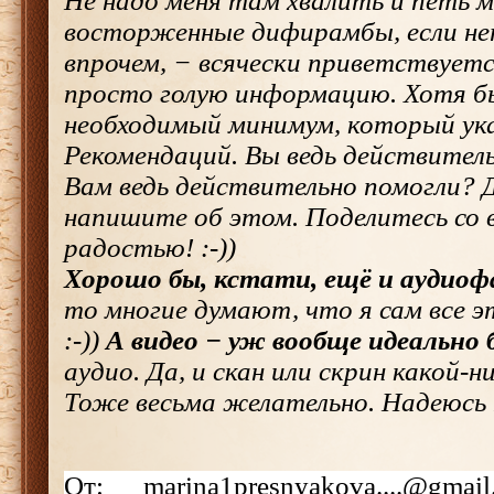
Не надо меня там хвалить и петь м
восторженные дифирамбы, если нет
впрочем, − всячески приветствуется!
просто голую информацию. Хотя б
необходимый минимум, который ука
Рекомендаций. Вы ведь действитель
Вам ведь действительно помогли? Д
напишите об этом. Поделитесь со 
радостью! :-))
Хорошо бы, кстати, ещё и аудио
то многие думают, что я сам все э
:-))
А видео − уж вообще идеально 
аудио. Да, и скан или скрин какой-
Тоже весьма желательно. Надеюсь н
От: marina1presnyakova....@gmail