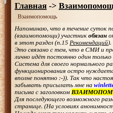
Главная
->
Взаимопомо
Взаимопомощь
Напоминаю, что в течение суток по
(взаимопомощи) участник
обязан
о
в этот раздел (п.15
Рекомендаций
).
Это связано с тем, что в СМИ и п
лично идёт постоянно один только 
Система для своего нормального р
функционирования остро нуждается
вполне понятно :-)). Так что насто
забывать присылать мне на
winlet
письма с заголовком
ВЗАИМОПО
Для последующего возможного разм
странице. (На условиях анонимност