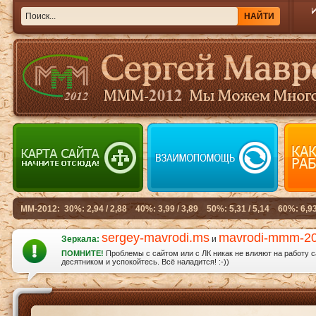
sergey-mavrodi.ms
mavrodi-mmm-2
Зеркала:
и
ПОМНИТЕ!
Проблемы с сайтом или с ЛК никак не влияют на работу 
десятником и успокойтесь. Всё наладится! :-))