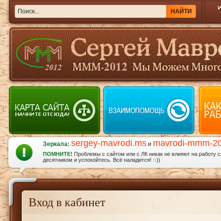
sergey-mavrodi.ms
mavrodi-mmm-2
Зеркала:
и
ПОМНИТЕ!
Проблемы с сайтом или с ЛК никак не влияют на работу 
десятником и успокойтесь. Всё наладится! :-))
Вход в кабинет