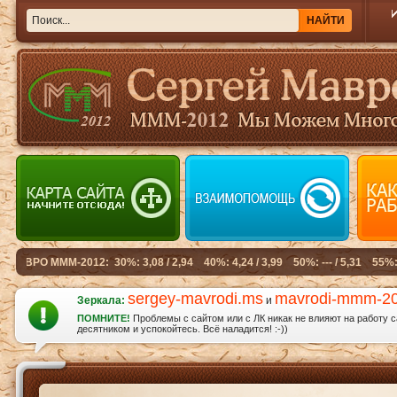
sergey-mavrodi.ms
mavrodi-mmm-2
Зеркала:
и
ПОМНИТЕ!
Проблемы с сайтом или с ЛК никак не влияют на работу 
десятником и успокойтесь. Всё наладится! :-))