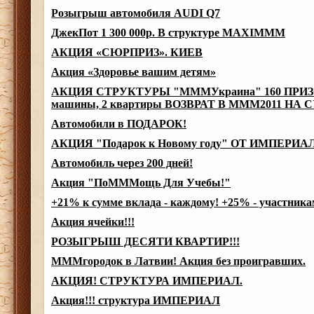
Розыгрыш автомобиля AUDI Q7
ДжекПот 1 300 000р. В структуре MAXIMMM
АКЦИЯ «СЮРПРИЗ». КИЕВ
Акция «Здоровье вашим детям»
АКЦИЯ СТРУКТУРЫ "МММУкраина" 160 ПРИЗОВ н
машины, 2 квартиры ВОЗВРАТ В МММ2011 НА С
Автомобили в ПОДАРОК!
АКЦИЯ "Подарок к Новому году" ОТ ИМПЕРИА
Автомобиль через 200 дней!
Акция "ПоМММощь Для Учебы!"
+21% к сумме вклада - каждому! +25% - участни
Акция ячейки!!!
РОЗЫГРЫШ ДЕСЯТИ КВАРТИР!!!
МММгородок в Латвии! Акция без проигравших.
АКЦИЯ! СТРУКТУРА ИМПЕРИАЛ.
Акция!!! структура ИМПЕРИАЛ