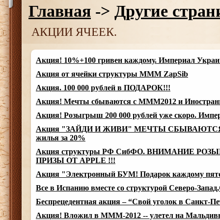
Главная
->
Другие стра
АКЦИИ ЯЧЕЕК.
Акция! 10%+100 гривен каждому. Империал Украи
Акция от ячейки структуры MMM ZapSib
Акция. 100 000 рублей в ПОДАРОК!!!
Акция! Мечты сбываются с МММ2012 и Иностран
Акция! Розыгрыш 200 000 рублей уже скоро. Импе
Акция "ЗАЙДИ И ЖИВИ" МЕЧТЫ СБЫВАЮТСЯ!!
жилья за 20%
Акция структуры РФ СибФО. ВНИМАНИЕ РОЗЫГР
ПРИЗЫ ОТ APPLE !!!
Акция "Электронный БУМ! Подарок каждому пято
Все в Испанию вместе со структурой Северо-Запад
Беспрецедентная акция – “Свой уголок в Санкт-Пе
Акция! Вложил в МММ-2012 -- улетел на Мальдив