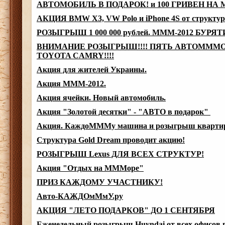
АВТОМОБИЛЬ В ПОДАРОК! и 100 ГРИВЕН НА
АКЦИЯ BMW X3, VW Polo и iPhone 4S от структ
РОЗЫГРЫШ 1 000 000 рублей. МММ-2012 БУРЯ
ВНИМАНИЕ РОЗЫГРЫШ!!!! ПЯТЬ АВТОМММ
TOYOTA CAMRY!!!!
Акция для жителей Украины.
Акция МММ-2012.
Акция ячейки. Новый автомобиль.
Акция "Золотой десятки" - "АВТО в подарок"
Акция. КаждоМММу машина и розыгрыш кварти
Структура Gold Dream проводит акцию!
РОЗЫГРЫШ Lexus ДЛЯ ВСЕХ СТРУКТУР!
Акция "Отдых на МММоре"
ПРИЗ КАЖДОМУ УЧАСТНИКУ!
Авто-КАЖДОмМмУ.ру
АКЦИЯ "ЛЕТО ПОДАРКОВ" ДО 1 СЕНТЯБРЯ
Еженедельный розыгрыш Huyndai от всех офисов г