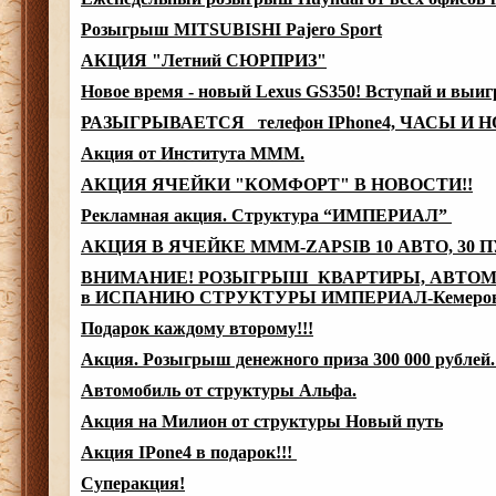
Розыгрыш MITSUBISHI Pajero Sport
АКЦИЯ "Летний СЮРПРИЗ"
Новое время - новый Lexus GS350! Вступай и выи
РАЗЫГРЫВАЕТСЯ телефон IPhone4, ЧАСЫ И 
Акция от Института МММ.
АКЦИЯ ЯЧЕЙКИ "КОМФОРТ" В НОВОСТИ!!
Рекламная акция. Структура “ИМПЕРИАЛ”
АКЦИЯ В ЯЧЕЙКЕ MMM-ZAPSIB 10 АВТО, 30 
ВНИМАНИЕ! РОЗЫГРЫШ КВАРТИРЫ, АВТОМОБ
в ИСПАНИЮ СТРУКТУРЫ ИМПЕРИАЛ-Кемеров
Подарок каждому второму!!!
Акция. Розыгрыш денежного приза 300 000 рублей
Автомобиль от структуры Альфа.
Акция на Милион от структуры Новый путь
Акция IPone4 в подарок!!!
Суперакция!