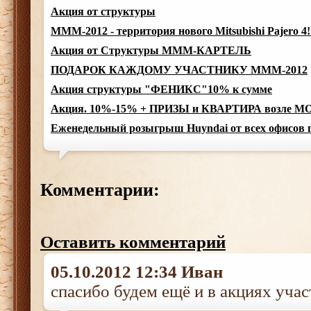
Акция от структуры
МММ-2012 - территория нового Mitsubishi Pajero 4!
Акция от Структуры МММ-КАРТЕЛЬ
ПОДАРОК КАЖДОМУ УЧАСТНИКУ МММ-2012
Акция структуры "ФЕНИКС"10% к сумме
Акция. 10%-15% + ПРИЗЫ и КВАРТИРА возле МОР
Еженедельный розыгрыш Huyndai от всех офисов г
Комментарии:
Оставить комментарий
05.10.2012 12:34 Иван
спасибо будем ещё и в акциях учас